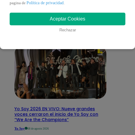
También te puede
Política de privacidad
pagina de
.
Aceptar Cookies
interesar
Rechazar
Yo Soy 2026 EN VIVO: Nueve grandes
voces cerraron el inicio de Yo Soy con
“We Are the Champions”
Yo Soy
08 de agosto 2026