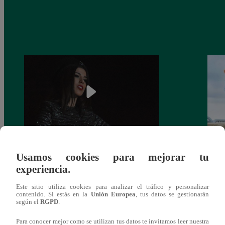
¿Yahaira Plasencia y Maritza Rodríguez
Mayra
Usamos cookies para mejorar tu
más unidas que nunca?
nada 
experiencia.
cont
Este sitio utiliza cookies para analizar el tráfico y personalizar
contenido. Si estás en la
Unión Europea
, tus datos se gestionarán
según el
RGPD
.
Para conocer mejor como se utilizan tus datos te invitamos leer nuestra