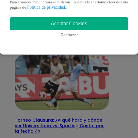
Para conocer mejor como se utilizan tus datos te invitamos leer nuestra
Política de privacidad
pagina de
.
También te puede
Aceptar Cookies
interesar
Rechazar
Torneo Clausura: ¿A qué hora y dónde
ver Universitario vs. Sporting Cristal por
la fecha 4?