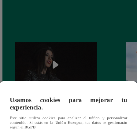
Usamos cookies para mejorar tu
¿Yahaira Plasencia y Maritza Rodríguez
Mayra
experiencia.
más unidas que nunca?
nada 
cont
Este sitio utiliza cookies para analizar el tráfico y personalizar
contenido. Si estás en la
Unión Europea
, tus datos se gestionarán
según el
RGPD
.