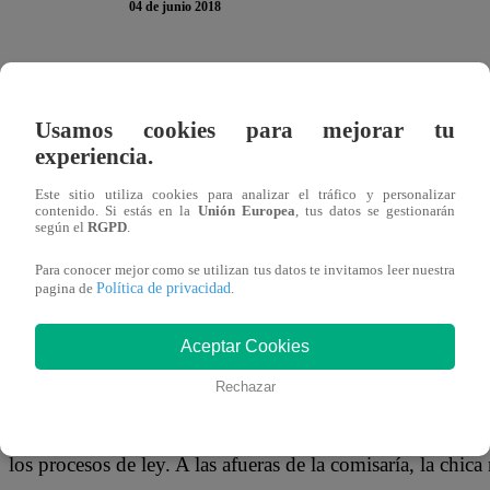
04 de junio 2018
Diana Sánchez protagonizó un penoso incidente luego de 
su esposo Harold Cortez el pasado fin de semana. La chica
Usamos cookies para mejorar tu
llevada a la comisaría de Miraflores donde permaneció t
experiencia.
Este sitio utiliza cookies para analizar el tráfico y personalizar
contenido. Si estás en la
Unión Europea
, tus datos se gestionarán
según el
RGPD
.
Según explicaron los agentes del orden, la bailarina y su
Para conocer mejor como se utilizan tus datos te invitamos leer nuestra
Política de privacidad
en la playa La Estrella, tras una discusión ella lo atacó co
pagina de
.
rostro. Luego de ser agredido, Harold denunció a su esposa
Aceptar Cookies
Rechazar
Tras pasar la noche en la comisaría, Diana Sánchez fue e
los procesos de ley. A las afueras de la comisaría, la chica