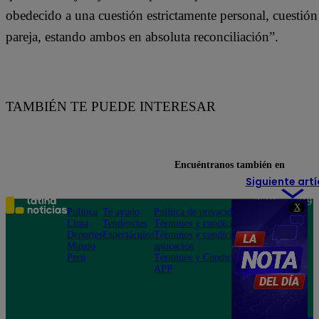
obedecido a una cuestión estrictamente personal, cuestió
pareja, estando ambos en absoluta reconciliación”.
TAMBIÉN TE PUEDE INTERESAR
Encuéntranos también en
Siguiente artí
Teléfono: 219
X
Política
Te ayudo
Política de privacidad
1000
Lima
Tendencias
Términos y condiciones
Av. San
Deportes
Espectáculos
Términos y condiciones
Felipe 968
Mundo
aplicación
Jesús María
Perú
Términos y Condiciones
APP