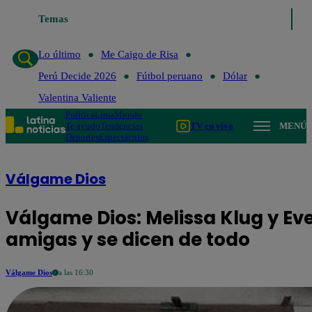
Temas
Lo último
Me Caigo de Risa
Perú Decide 2
Lo último
Me Caigo de Risa
Perú Decide 2026
Fútbol peruano
Dólar
Valentina Valiente
Política
Lima
Mundo
Te ayudo
Tendencias
TV en vivo
MENÚ
Deportes
Espectáculos
Válgame Dios
Válgame Dios: Melissa Klug y Eve
amigas y se dicen de todo
Válgame Dios
a las 16:30