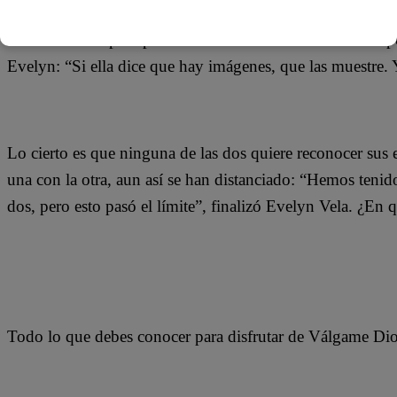
Ahora Melissa pide pruebas de las acusaciones lanzadas p
Evelyn: “Si ella dice que hay imágenes, que las muestre. 
Lo cierto es que ninguna de las dos quiere reconocer sus 
una con la otra, aun así se han distanciado: “Hemos tenid
dos, pero esto pasó el límite”, finalizó Evelyn Vela. ¿En 
Todo lo que debes conocer para disfrutar de Válgame Di