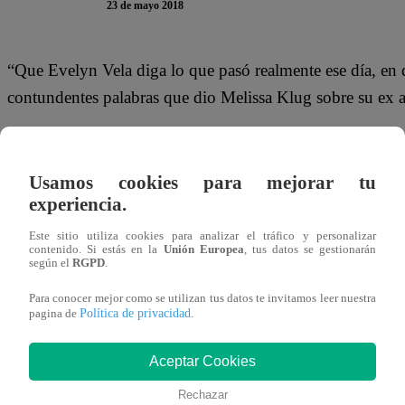
23 de mayo 2018
“Que Evelyn Vela diga lo que pasó realmente ese día, en 
contundentes palabras que dio Melissa Klug sobre su ex 
Usamos cookies para mejorar tu
Todo indica que la riña entre la empresaria y la reina de
experiencia.
Vela, su amistad se rompió cuando contó que Melissa la h
Este sitio utiliza cookies para analizar el tráfico y personalizar
capital.
contenido. Si estás en la
Unión Europea
, tus datos se gestionarán
según el
RGPD
.
Para conocer mejor como se utilizan tus datos te invitamos leer nuestra
Política de privacidad
pagina de
.
“Las dos somos dinamitas porque tenemos el mismo carácte
más”, fueron las declaraciones que disgustaron a la madre 
Aceptar Cookies
Rechazar