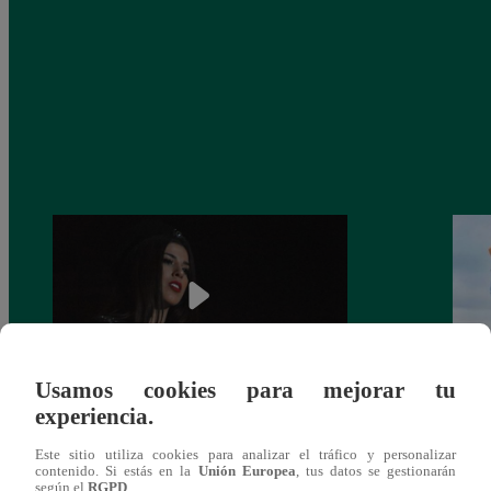
Usamos cookies para mejorar tu
experiencia.
¿Yahaira Plasencia y Maritza Rodríguez
Mayra
más unidas que nunca?
nada 
Este sitio utiliza cookies para analizar el tráfico y personalizar
cont
contenido. Si estás en la
Unión Europea
, tus datos se gestionarán
según el
RGPD
.