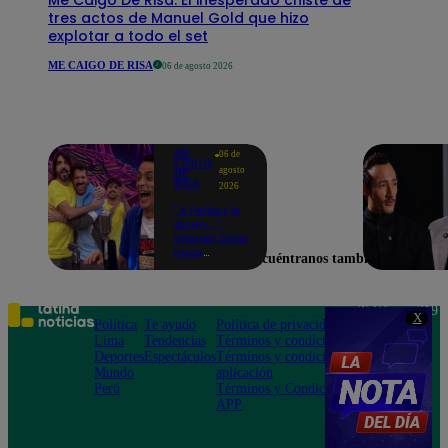
tres actos de Manuel Gold que hizo
explotar a todo el set
ME CAIGO DE RISA
06 de agosto 2026
ME
06 de
CAIGO
agosto
DE
RISA
2026
"A Peláez le
dicen...":
Manuel Gold
hace
Encuéntranos también en
explotar de
risa a Julio
Díaz antes
de contar el
Teléfono: 219
X
chiste
Política
Te ayudo
Política de privacidad
1000
Lima
Tendencias
Términos y condiciones
Av. San
Deportes
Espectáculos
Términos y condiciones
Felipe 968
Mundo
aplicación
Jesús María
Perú
Términos y Condiciones
APP