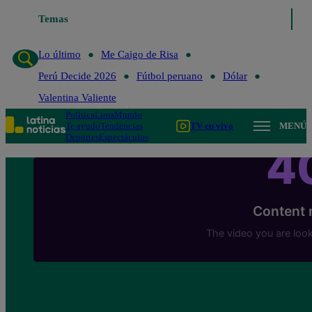
Temas
Lo último
Me Caigo de Ris
Lo último
Me Caigo de Risa
Perú Decide 2026
Fútbol peruano
Dólar
Valentina Valiente
Política
Lima
Mundo
Te ayudo
Tendencias
TV en vivo
MENÚ
Deportes
Espectáculos