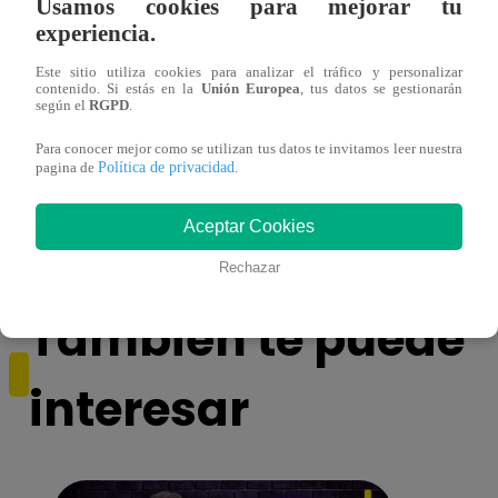
Usamos cookies para mejorar tu
experiencia.
Este sitio utiliza cookies para analizar el tráfico y personalizar
contenido. Si estás en la
Unión Europea
, tus datos se gestionarán
según el
RGPD
.
¿Yahaira Plasencia y Maritza Rodríguez
Mayra
Para conocer mejor como se utilizan tus datos te invitamos leer nuestra
Política de privacidad
pagina de
.
más unidas que nunca?
nada 
cont
Aceptar Cookies
Rechazar
También te puede
interesar