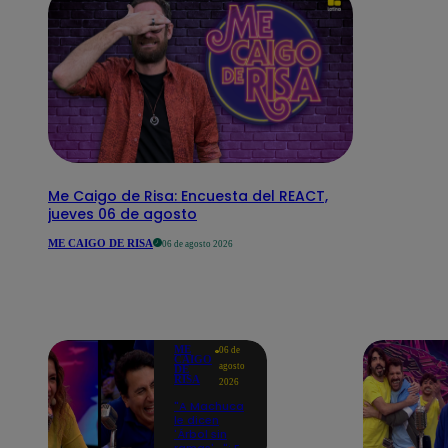
Me Caigo de Risa: Encuesta del REACT,
jueves 06 de agosto
ME CAIGO DE RISA
06 de agosto 2026
ME
06 de
CAIGO
agosto
DE
RISA
2026
"A Machuca
le dicen
'Árbol sin