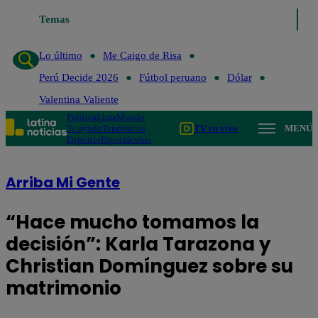
o de Risa
Temas
Perú Decide 2026
Fútbol peruano
Dólar
Valentina Valient
Lo último
Me Caigo de Risa
Perú Decide 2026
Fútbol peruano
Dólar
Valentina Valiente
Política
Lima
Mundo
Te ayudo
Tendencias
TV en vivo
MENÚ
Deportes
Espectáculos
Arriba Mi Gente
“Hace mucho tomamos la
decisión”: Karla Tarazona y
Christian Domínguez sobre su
matrimonio