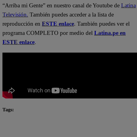
“Arriba mi Gente” en nuestro canal de Youtube de
Latina
Televisión.
También puedes acceder a la lista de
reproducción en
ESTE enlace
. También puedes ver el
programa COMPLETO por medio del
Latina.pe en
ESTE enlace
.
Tags:
#ArribaMiGente
Arriba Mi Gente
Fernando Díaz
Michelle Soifer