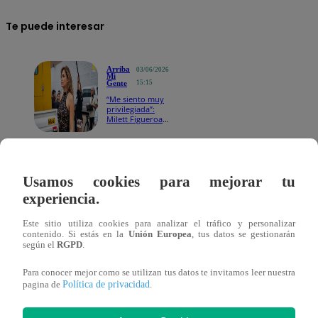
Te puede interesar
Arriba
03/06/2026
Mi
Gente
15:15
“Me siento muy
privilegiada”:
Milett Figueroa
emocionada con
su llegada a
Valentina
Valiente
La fiesta arrancó con toda la energía gracias a la
Usamos cookies para mejorar tu
orquesta, mientras los asistentes no dejaban de bailar
experiencia.
y celebrar a los flamantes esposos. Incluso Karla dejó
Este sitio utiliza cookies para analizar el tráfico y personalizar
de lado el glamour de los tacos para ponerse más
contenido. Si estás en la
Unión Europea
, tus datos se gestionarán
según el
RGPD
.
cómoda y disfrutar al máximo de la hora loca.
Para conocer mejor como se utilizan tus datos te invitamos leer nuestra
Política de privacidad
pagina de
.
Durante la celebración, Karla y Christian fueron vistos
coordinando constantemente algunos detalles del evento,