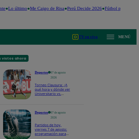
te
Lo último
Me Caigo de Risa
Perú Decide 2026
Fútbol peruano
D
TV en vivo
MENÚ
 vistos ahora
Deportes
07 de agosto
2026
Torneo Clausura: ¿A
qué hora y dónde ver
Universitario vs.
Sporting Cristal por la
fecha 4?
Deportes
07 de agosto
2026
Partidos de hoy,
viernes 7 de agosto:
programación para
ver fútbol EN VIVO