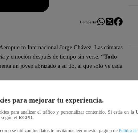
Compartir
 Aeropuerto Internacional Jorge Chávez. Las cámaras
gría y emoción después de tiempo sin verse.
“Todo
uenta un joven abrazado a su tío, al que solo ve cada
uelven para recibir la Navidad en compañía de sus
Des
ies para mejorar tu experiencia.
y ha sido una angustia estar lejos”,
comenta una
spaña, que regresa luego de su maestría.
ookies para analizar el tráfico y personalizar contenido. Si estás en la
n según el
RGPD
.
puerto reflejan el cariño y la alegría de festejar con
como se utilizan tus datos te invitamos leer nuestra pagina de
Política de
te
se une a esta celebración deseándoles unión y