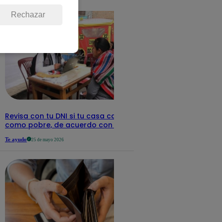
detalles
Rechazar
Revisa con tu DNI si tu casa califica
como pobre, de acuerdo con el Sisfoh
Te ayudo
25 de mayo 2026