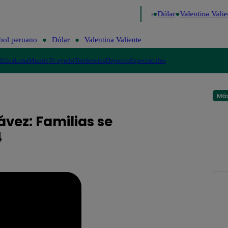
igo de Risa
Perú Decide 2026
Fútbol peruano
Dólar
Valentina Valien
bol peruano
Dólar
Valentina Valiente
lítica
Lima
Mundo
Te ayudo
Tendencias
Deportes
Espectáculos
Más
ávez: Familias se
4