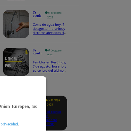
Te
07 de agosto
ayudo
2026
Corte de agua hoy, 7
de agosto: horarios y
distritos afectados sin
el servicio de Sedapal
Te
07 de agosto
ayudo
2026
Temblor en Perú hoy,
7 de agosto: horario y
epicentro del último
sismo, según IGP
tacados
Te
26 de mayo
ayudo
2025
Unión Europea
, tus
Revisa si tienes
deudas
consultando
.
con tu DNI:
 privacidad
aquí los