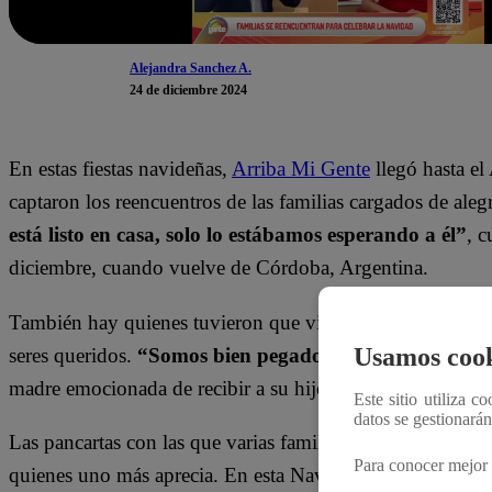
Alejandra Sanchez A.
24 de diciembre 2024
En estas fiestas navideñas,
Arriba Mi Gente
llegó hasta el
captaron los reencuentros de las familias cargados de ale
está listo en casa, solo lo estábamos esperando a él”
, c
diciembre, cuando vuelve de Córdoba, Argentina.
También hay quienes tuvieron que viajar por estudios y v
Usamos cook
seres queridos.
“Somos bien pegados, es mi hijo mayor 
madre emocionada de recibir a su hijo recién llegado de E
Este sitio utiliza c
datos se gestionará
Las pancartas con las que varias familias esperan en el aero
Para conocer mejor 
quienes uno más aprecia. En esta Navidad,
Arriba Mi Gen