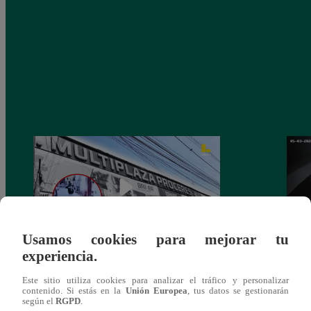
Usamos cookies para mejorar tu
experiencia.
Asesinan a comerciante ferretero dentro de
Joven
Este sitio utiliza cookies para analizar el tráfico y personalizar
galería en San Juan de Lurigancho
Victo
contenido. Si estás en la
Unión Europea
, tus datos se gestionarán
según el
RGPD
.