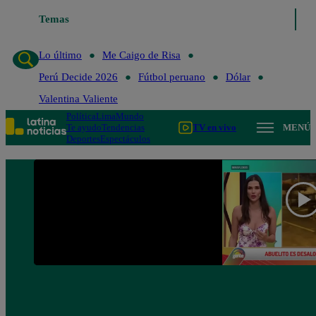
Temas
Lo último
Me Caigo de Ris
Lo último
Me Caigo de Risa
Perú Decide 2026
Fútbol peruano
Dólar
Valentina Valiente
Política
Lima
Mundo
Te ayudo
Tendencias
TV en vivo
MENÚ
Deportes
Espectáculos