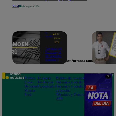
Viral
06 de agosto 2026
Te
06 de
ayudo
agosto
2026
Temblor en
Perú hoy, 6
de agosto:
horario y
Encuéntranos también en
epicentro
del último
sismo,
según IGP
Teléfono: 219
X
Política
Te ayudo
Política de privacidad
1000
Lima
Tendencias
Términos y condiciones
Av. San
Deportes
Espectáculos
Términos y condiciones
Felipe 968
Mundo
aplicación
Jesús María
Perú
Términos y Condiciones
APP