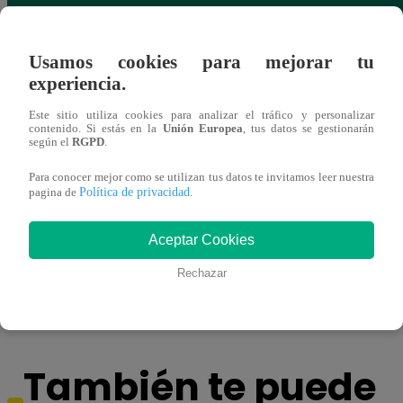
Usamos cookies para mejorar tu
experiencia.
Este sitio utiliza cookies para analizar el tráfico y personalizar
contenido. Si estás en la
Unión Europea
, tus datos se gestionarán
según el
RGPD
.
Para conocer mejor como se utilizan tus datos te invitamos leer nuestra
Política de privacidad
pagina de
.
Aceptar Cookies
Asesinan a comerciante ferretero dentro de
Joven
galería en San Juan de Lurigancho
Victo
Rechazar
También te puede