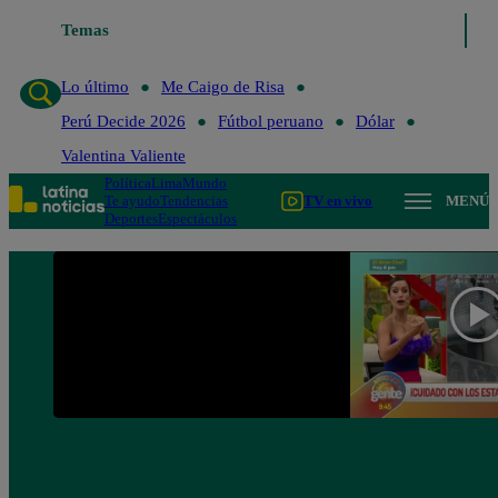
Temas
Lo último
Me Caigo de Ri
Lo último
Me Caigo de Risa
Perú Decide 2026
Fútbol peruano
Dólar
Valentina Valiente
Política
Lima
Mundo
Te ayudo
Tendencias
TV en vivo
MENÚ
Deportes
Espectáculos