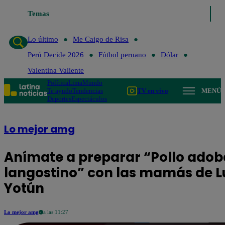
Temas
Lo último
Me Caigo de Risa
Lo último
Me Caigo de Risa
Perú Decide 2026
Fútbol peruano
Dólar
Valentina Valiente
Política
Lima
Mundo
Te ayudo
Tendencias
TV en vivo
MENÚ
Deportes
Espectáculos
Lo mejor amg
Anímate a preparar “Pollo adob
langostino” con las mamás de L
Yotún
Lo mejor amg
a las 11:27