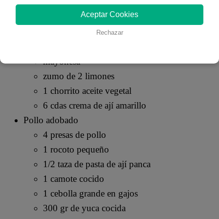
Causa de Langostinos
Aceptar Cookies
6 papas amarillas
1 cebolla pequeña
Rechazar
1 palta
mayonesa
zumo de 2 limones
1 chorrito aceite vegetal
6 cdas crema de ají amarillo
Pollo adobado
4 presas de pollo
1 rocoto pequeño
1/2 taza de pasta de ají panca
1 camote cocido
1 cebolla grande en gajos
300 gr de yuca cocida