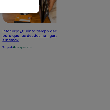
Infocorp: ¿Cuánto tiempo debe pasar
para que tus deudas no figuren en su
sistema?
Te ayudo
11 de junio 2025