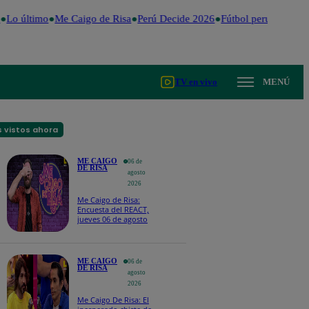
Lo último
Me Caigo de Risa
Perú Decide 2026
Fútbol peruano
Dóla
TV en vivo
MENÚ
 vistos ahora
ME CAIGO
06 de
DE RISA
agosto
2026
Me Caigo de Risa:
Encuesta del REACT,
jueves 06 de agosto
ME CAIGO
06 de
DE RISA
agosto
2026
Me Caigo De Risa: El