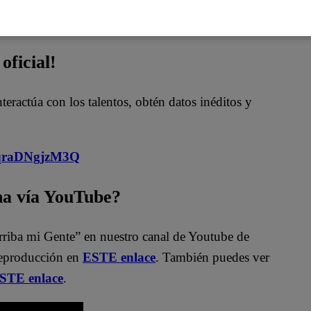
oficial!
nteractúa con los talentos, obtén datos inéditos y
MqraDNgjzM3Q
na vía YouTube?
rriba mi Gente” en nuestro canal de Youtube de
reproducción en
ESTE enlace
. También puedes ver
ESTE enlace
.