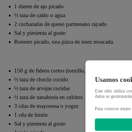
1 diente de ajo picado
½ taza de caldo o agua
2 cucharadas de queso parmesano rayado
Sal y pimienta al gusto
Romero picado, una pizca de nuez moscada.
150 g de fideos cortos (tornillo, pluma, codito)
Usamos cook
½ taza de choclo cocido
½ taza de arvejas cocidas
Este sitio utiliza c
datos se gestionará
½ taza de zanahoria en cubitos
3 cdas de mayonesa o yogur
Para conocer mejor 
1 cda de limón
Sal y pimienta al gusto