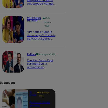
inesperado chiste de
tres actos de Manuel
Gold que hizo
explotar a todo el set
ME CAIGO
06 de
DE RISA
agosto
2026
"¿Por qué a Yiddá le
dicen tango?": El chiste
de Machuca que la
hizo reaccionar así en
Me caigo de risa
Política
06 de agosto 2026
Canciller Carlos Espá
participirá en la
ceremonia de
posesión presidencial
de Abelardo de la
Espriella en Colombia
tacados
Te
26 de mayo
ayudo
2025
Revisa si tienes
deudas