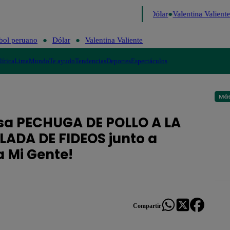
 de Risa
Perú Decide 2026
Fútbol peruano
Dólar
Valentina Valiente
bol peruano
Dólar
Valentina Valiente
lítica
Lima
Mundo
Te ayudo
Tendencias
Deportes
Espectáculos
Más
osa PECHUGA DE POLLO A LA
ADA DE FIDEOS junto a
a Mi Gente!
Compartir