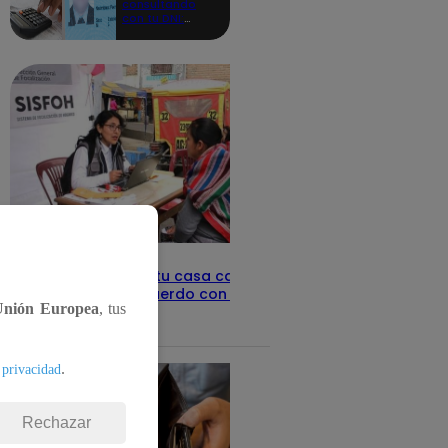
consultando
con tu DNI:
aquí los
detalles
Revisa con tu DNI si tu casa califica
como pobre, de acuerdo con el Sisfoh
Unión Europea
, tus
Te ayudo
25 de mayo 2026
.
 privacidad
Rechazar