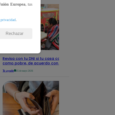
Unión Europea
, tus
.
 privacidad
Rechazar
Revisa con tu DNI si tu casa califica
como pobre, de acuerdo con el Sisfoh
Te ayudo
25 de mayo 2026