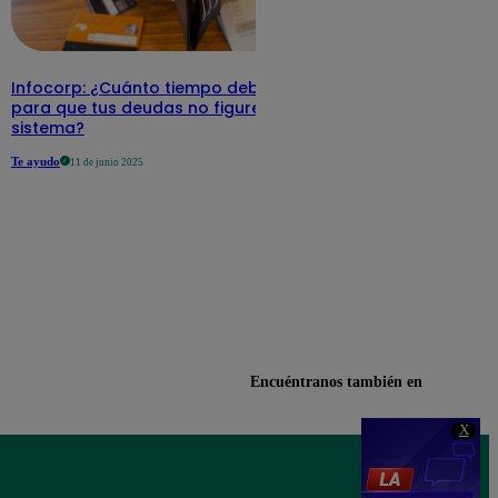
Infocorp: ¿Cuánto tiempo debe pasar
para que tus deudas no figuren en su
sistema?
Te ayudo
11 de junio 2025
Encuéntranos también en
X