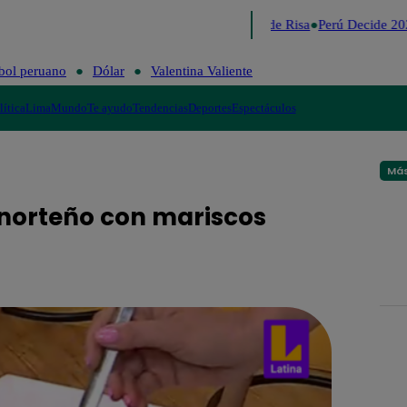
Lo último
Me Caigo de Risa
Perú Decide 20
bol peruano
Dólar
Valentina Valiente
lítica
Lima
Mundo
Te ayudo
Tendencias
Deportes
Espectáculos
Más
z norteño con mariscos