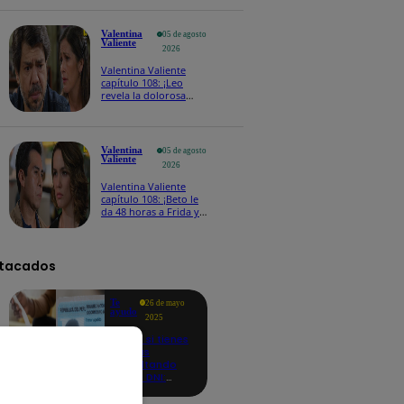
Valentina
05 de agosto
Valiente
2026
Valentina Valiente
capítulo 108: ¡Leo
revela la dolorosa
tragedia que lo hizo
regresar al Perú!
Valentina
05 de agosto
Valiente
2026
Valentina Valiente
capítulo 108: ¡Beto le
da 48 horas a Frida y
Macarena para
conseguir el dinero o
revelará las fotos!
tacados
Te
26 de mayo
ayudo
2025
Revisa si tienes
deudas
consultando
con tu DNI:
aquí los
detalles