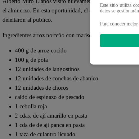
Alberto Miró Llanos visitó nuevamente la cocina de Arriba
Este sitio utiliza c
el almuerzo. En esta oportunidad, el chef elaboró un riq
datos se gestionará
deleitaron al publico.
Para conocer mejor 
Ingredientes arroz norteño con mariscos borrachitos
400 g de arroz cocido
100 g de pota
12 unidades de langostinos
12 unidades de conchas de abanico
12 unidades de choros
caldo de espinazo de pescado
1 cebolla roja
2 cdas. de ají amarillo en pasta
1 cda de de ají panca en pasta
1 taza de culantro licuado