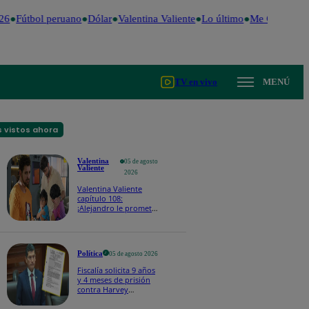
26
Fútbol peruano
Dólar
Valentina Valiente
Lo último
Me Caigo de R
TV en vivo
MENÚ
 vistos ahora
Valentina
05 de agosto
Valiente
2026
Valentina Valiente
capítulo 108:
¡Alejandro le promete
a Lolo y Tony que
siempre estará para
ellos, pase lo que pase
con Valentina!
Política
05 de agosto 2026
Fiscalía solicita 9 años
y 4 meses de prisión
contra Harvey
Colchado por dos
presuntos delitos