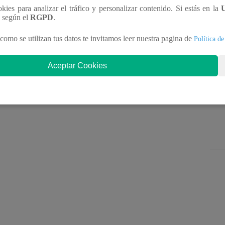
 Mi Gente para preparar un delicioso platillo para
ookies para analizar el tráfico y personalizar contenido. Si estás en la
uísimo arroz norteño con mariscos borrachitos que
n según el
RGPD
.
como se utilizan tus datos te invitamos leer nuestra pagina de
Política de
Aceptar Cookies