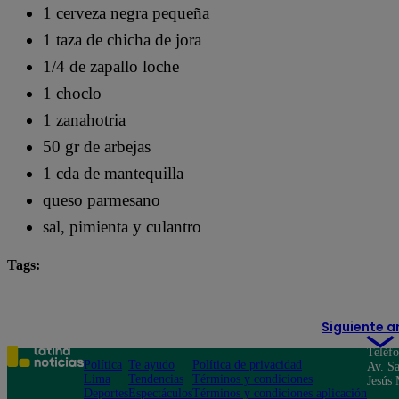
1 cerveza negra pequeña
1 taza de chicha de jora
1/4 de zapallo loche
1 choclo
1 zanahotria
50 gr de arbejas
1 cda de mantequilla
queso parmesano
sal, pimienta y culantro
Tags:
Arriba Mi Gente
destacada minuto
Siguiente a
Teléf
Política
Te ayudo
Política de privacidad
Av. Sa
Lima
Tendencias
Términos y condiciones
Jesús 
Deportes
Espectáculos
Términos y condiciones aplicación