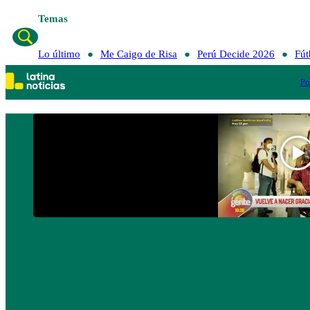
Temas
Lo úl
Lo último
Me Caigo de Risa
Perú Decide 2026
Fút
Po