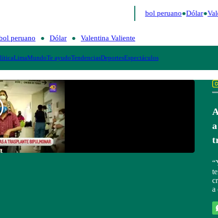
timo
Me Caigo de Risa
Perú Decide 2026
Fútbol peruano
Dólar
Vale
bol peruano
Dólar
Valentina Valiente
lítica
Lima
Mundo
Te ayudo
Tendencias
Deportes
Espectáculos
A
a
t
“
t
c
a