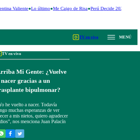
ntina Valiente
Lo último
Me Caigo de Risa
Perú Decide 2026
Fútbol
TV en vivo
MENÚ
TV en vivo
rriba Mi Gente: ¿Vuelve
 nacer gracias a un
rasplante bipulmonar?
Yo he vuelto a nacer. Todavía
engo muchas esperanzas de ver
recer a mis nietos, quiero agradecer
 dios”, nos menciona Juan Palacín