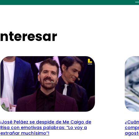
nteresar
¡José Peláez se despide de Me Caigo de
¿Cuánt
Risa con emotivas palabras: “Lo voy a
compr
extrañar muchísimo”!
agost