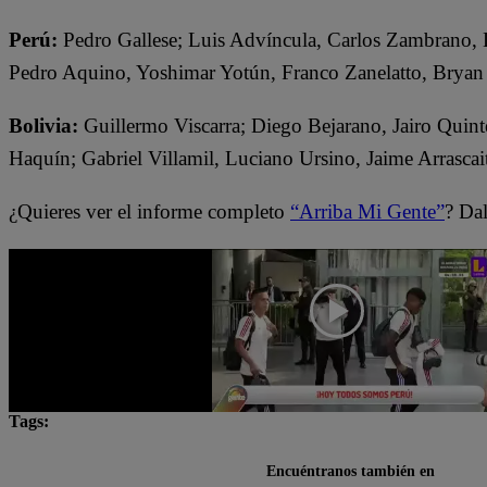
Perú:
Pedro Gallese; Luis Advíncula, Carlos Zambrano,
Pedro Aquino, Yoshimar Yotún, Franco Zanelatto, Bryan
Bolivia:
Guillermo Viscarra; Diego Bejarano, Jairo Quint
Haquín; Gabriel Villamil, Luciano Ursino, Jaime Arrascai
¿Quieres ver el informe completo
“Arriba Mi Gente”
? Dal
Tags:
Arriba Mi Gente
selección peruana
Encuéntranos también en