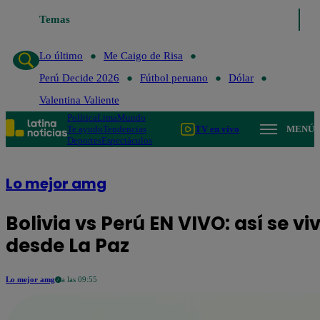
Lo último
Temas
Me Caigo de Risa
Perú Decide 2026
Fútbol peruano
Dó
Lo último
Me Caigo de Risa
Perú Decide 2026
Fútbol peruano
Dólar
Valentina Valiente
Política
Lima
Mundo
Te ayudo
Tendencias
TV en vivo
MENÚ
Deportes
Espectáculos
Lo mejor amg
Bolivia vs Perú EN VIVO: así se vi
desde La Paz
Lo mejor amg
a las 09:55