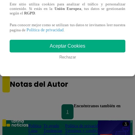
Este sitio utiliza cookies para analizar el tráfico y personalizar
contenido. Si estás en la
Unión Europea
, tus datos se gestionarán
según el
RGPD
.
Para conocer mejor como se utilizan tus datos te invitamos leer nuestra
Política de privacidad
pagina de
.
Aceptar Cookies
Rechazar
Notas del Autor
Encuéntranos también en
1
Teléfono: 219
X
Política
Te ayudo
Política de privacidad
1000
Lima
Tendencias
Términos y condiciones
Av. San