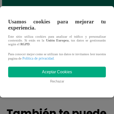
Usamos cookies para mejorar tu
experiencia.
Este sitio utiliza cookies para analizar el tráfico y personalizar
contenido. Si estás en la
Unión Europea
, tus datos se gestionarán
según el
RGPD
.
Para conocer mejor como se utilizan tus datos te invitamos leer nuestra
Política de privacidad
pagina de
.
Aceptar Cookies
Asesinan a comerciante ferretero dentro de
Joven
galería en San Juan de Lurigancho
Victo
Rechazar
También te puede