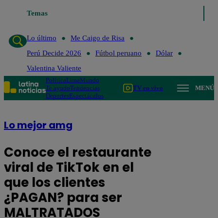
Lo último
Temas
Me Caigo de Risa
Perú Decide 2026
Fútbol peruano
D
Lo último
Me Caigo de Risa
Perú Decide 2026
Fútbol peruano
Dólar
Valentina Valiente
Política
Lima
Mundo
Te ayudo
Tendencias
TV en vivo
MENÚ
Deportes
Espectáculos
Lo mejor amg
Conoce el restaurante
viral de TikTok en el
que los clientes
¿PAGAN? para ser
MALTRATADOS