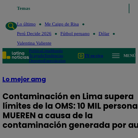
Temas
Lo último
Me Caigo de Risa
Perú Decide 2026
F
Lo último
Me Caigo de Risa
Perú Decide 2026
Fútbol peruano
Dólar
Valentina Valiente
Política
Lima
Mundo
Te ayudo
Tendencias
TV en vivo
MENÚ
Deportes
Espectáculos
Lo mejor amg
Contaminación en Lima supera
límites de la OMS: 10 MIL persona
MUEREN a causa de la
contaminación generada por au