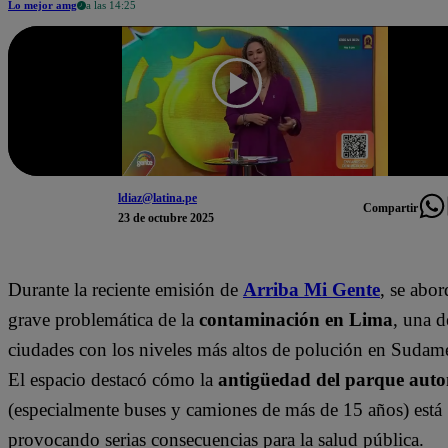
Lo mejor amg
a las 14:25
ldiaz@latina.pe
Compartir
23 de octubre 2025
Durante la reciente emisión de
Arriba Mi Gente
, se abor
grave problemática de la
contaminación en Lima
, una d
ciudades con los niveles más altos de polución en Sudamé
El espacio destacó cómo la
antigüedad del parque aut
(especialmente buses y camiones de más de 15 años) está
provocando serias consecuencias para la salud pública.