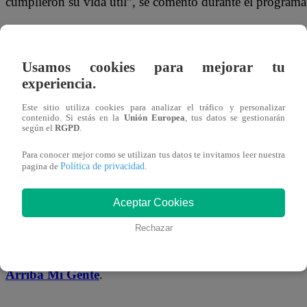
cumplieron su vida útil”, se comentó durante el programa
Los conductores reflexionaron además sobre la
falta de
incentivos para renovar vehículos
y la necesidad de apl
Usamos cookies para mejorar tu
bonos de chatarreo efectivos
, así como
revisiones técni
experiencia.
más exigentes
. También se mencionó el auge de nuevas 
Este sitio utiliza cookies para analizar el tráfico y personalizar
de transporte entre los jóvenes, como scooters, bicicletas 
contenido. Si estás en la
Unión Europea
, tus datos se gestionarán
según el
RGPD
.
motos eléctricas, aunque se advirtió que
las ciclovías en 
Para conocer mejor como se utilizan tus datos te invitamos leer nuestra
estado
siguen representando un riesgo.
Política de privacidad
pagina de
.
¿Hasta cuándo Lima seguirá respirando aire tóxico? ¿Qué
Aceptar Cookies
medidas reales se tomarán para renovar el transporte y pr
Rechazar
la salud de los ciudadanos?
Conoce más sobre este tema y las propuestas de solución
Arriba Mi Gente
.