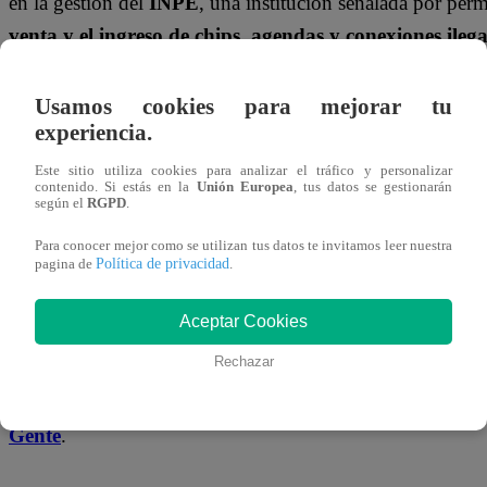
en la gestión del
INPE
, una institución señalada por permi
venta y el ingreso de chips, agendas y conexiones ilega
Wi-Fi
a cambio de beneficios. El programa también dest
investigación que reveló cómo algunos funcionarios
Usamos cookies para mejorar tu
experiencia.
brindaban protección a internos extorsionadores
, mos
la profundidad del problema.
Este sitio utiliza cookies para analizar el tráfico y personalizar
contenido. Si estás en la
Unión Europea
, tus datos se gestionarán
según el
RGPD
.
“
Si la delincuencia golpea una vez, nosotros golpeare
Para conocer mejor como se utilizan tus datos te invitamos leer nuestra
dos veces
”, fue otra de las frases que lanzó el presidente J
Política de privacidad
pagina de
.
¿Lograrán estas medidas recuperar el control en los penale
Aceptar Cookies
país? ¿Podrá el Estado desarticular las redes de corrupció
Rechazar
operan desde dentro?
No te pierdas el análisis completo y las reacciones en
Arr
Gente
.