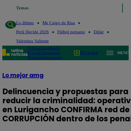
Temas
Lo último
Me Ca
Lo último
Me Caigo de Risa
Perú Decide 2026
Fútbol peruano
Dólar
Valentina Valiente
Política
Lima
Mundo
Te ayudo
Tendencias
TV en vivo
MENÚ
Deportes
Espectáculos
Lo mejor amg
Delincuencia y propuestas para
reducir la criminalidad: operati
en Lurigancho CONFIRMA red de
CORRUPCIÓN dentro de los pena