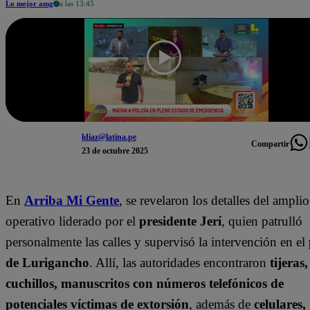
Lo mejor amg
a las 13:45
ldiaz@latina.pe
Compartir
23 de octubre 2025
En
Arriba Mi Gente
, se revelaron los detalles del amplio
operativo liderado por el
presidente Jerí
, quien patrulló
personalmente las calles y supervisó la intervención en el
de Lurigancho
. Allí, las autoridades encontraron
tijeras,
cuchillos, manuscritos con números telefónicos de
potenciales víctimas de extorsión
, además de
celulares,