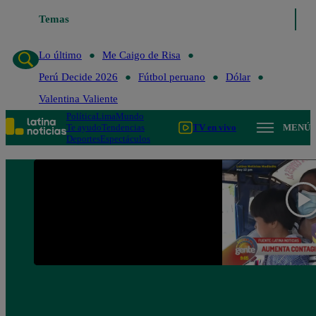
Temas
Lo último
Me Caigo de Risa
Lo último
Me Caigo de Risa
Perú Decide 2026
Fútbol peruano
Dólar
Valentina Valiente
Política
Lima
Mundo
Te ayudo
Tendencias
TV en vivo
MENÚ
Deportes
Espectáculos