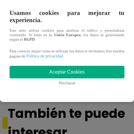
Usamos cookies para mejorar tu
experiencia.
Este sitio utiliza cookies para analizar el tráfico y personalizar
contenido. Si estás en la
Unión Europea
, tus datos se gestionarán
según el
RGPD
.
Para conocer mejor como se utilizan tus datos te invitamos leer nuestra
Política de privacidad
pagina de
.
Asesinan a comerciante ferretero dentro de
Joven
Aceptar Cookies
galería en San Juan de Lurigancho
Victo
Rechazar
También te puede
interesar