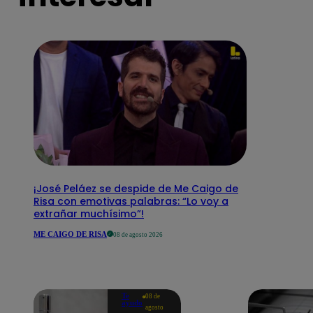
¡José Peláez se despide de Me Caigo de
Risa con emotivas palabras: “Lo voy a
extrañar muchísimo”!
ME CAIGO DE RISA
08 de agosto 2026
Te
08 de
ayudo
agosto