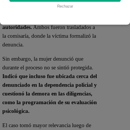
gritos, lo que alertó a un peatón que
Rechazar
intervino y logró retener al presunto
agresor hasta la llegada de las
autoridades.
Ambos fueron trasladados a
la comisaría, donde la víctima formalizó la
denuncia.
Sin embargo, la mujer denunció que
durante el proceso no se sintió protegida.
Indicó que incluso fue ubicada cerca del
denunciado en la dependencia policial y
cuestionó la demora en las diligencias,
como la programación de su evaluación
psicológica.
El caso tomó mayor relevancia luego de