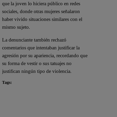
que la joven lo hiciera público en redes
sociales, donde otras mujeres señalaron
haber vivido situaciones similares con el
mismo sujeto.
La denunciante también rechazó
comentarios que intentaban justificar la
agresión por su apariencia, recordando que
su forma de vestir o sus tatuajes no
justifican ningún tipo de violencia.
Tags:
#ArribaMiGente
Arriba Mi Gente
Fernando Díaz
Michelle Soifer
Noticias de Hoy
Ricardo Rondón
Santi Lesmes
tendencias