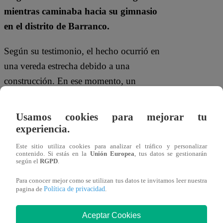
mientras caminaba hacia su gimnasio
en el distrito de
Barranco
.
Según su testimonio, el hecho ocurrió en
una vereda estrecha debido a una
construcción. En ese momento, un
hombre identificado como Alejandro
Chirinos Parreño, de aproximadamente 70
Usamos cookies para mejorar tu
años, le habría dicho frases obscenas y
experiencia.
realizado gestos inapropiados. Cuando
Este sitio utiliza cookies para analizar el tráfico y personalizar
contenido. Si estás en la
Unión Europea
, tus datos se gestionarán
Andrea decidió enfrentarlo y grabarlo, el
según el
RGPD
.
sujeto, según relata, intentó agredirla
Para conocer mejor como se utilizan tus datos te invitamos leer nuestra
físicamente.
Política de privacidad
pagina de
.
La joven reaccionó pidiendo ayuda a
Aceptar Cookies