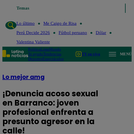
Temas
Lo último
Me Caigo de Risa
Perú Decide 20
Lo último
Me Caigo de Risa
Perú Decide 2026
Fútbol peruano
Dólar
Valentina Valiente
Política
Lima
Mundo
Te ayudo
Tendencias
TV en vivo
MENÚ
Deportes
Espectáculos
Lo mejor amg
¡Denuncia acoso sexual
en Barranco: joven
profesional enfrenta a
presunto agresor en la
calle!