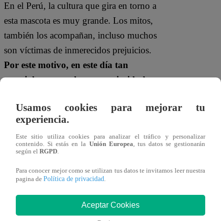
En el Perú, la cultura que gira en torno a
esta mascota es muy grande. Los mitos,
también los acompañan, incluso muchos
son víctimas de inmerecidos prejuicios.
Por este motivo, en este día tan
especial, conoce algunas curiosidades
sobre ellos.
Usamos cookies para mejorar tu
experiencia.
Este sitio utiliza cookies para analizar el tráfico y personalizar
contenido. Si estás en la
Unión Europea
, tus datos se gestionarán
según el
RGPD
.
Para conocer mejor como se utilizan tus datos te invitamos leer nuestra
Política de privacidad
pagina de
.
Aceptar Cookies
Hace 9 mil años, en el antiguo egipto,