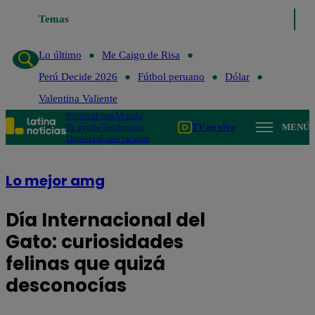
Temas
Lo último
Me Caigo de Ris
Lo último
Me Caigo de Risa
Perú Decide 2026
Fútbol peruano
Dólar
Valentina Valiente
Política
Lima
Mundo
Te ayudo
Tendencias
TV en vivo
MENÚ
Deportes
Espectáculos
Lo mejor amg
Día Internacional del
Gato: curiosidades
felinas que quizá
desconocías