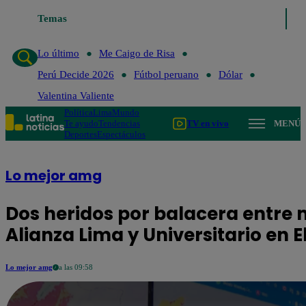
Temas
Lo último
Me Caigo de Risa
Perú Decide 2026
Fútbol
Lo último
Me Caigo de Risa
Perú Decide 2026
Fútbol peruano
Dólar
Valentina Valiente
Política
Lima
Mundo
Te ayudo
Tendencias
TV en vivo
MENÚ
Deportes
Espectáculos
Lo mejor amg
Dos heridos por balacera entre
Alianza Lima y Universitario en E
Lo mejor amg
a las 09:58