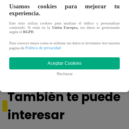
Usamos cookies para mejorar tu
experiencia.
Este sitio utiliza cookies para analizar el tráfico y personalizar
contenido. Si estás en la
Unión Europea
, tus datos se gestionarán
según el
RGPD
.
Para conocer mejor como se utilizan tus datos te invitamos leer nuestra
Política de privacidad
pagina de
.
Asesinan a comerciante ferretero dentro de
Joven
galería en San Juan de Lurigancho
Victo
Aceptar Cookies
Rechazar
También te puede
interesar