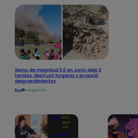
Sismo de magnitud 5.0 en Junín dejó 3
heridos, destruyó hogares y propició
desprendimientos
Perú
06 de agosto 2026
Lima
06 de
agosto
2026
Captan