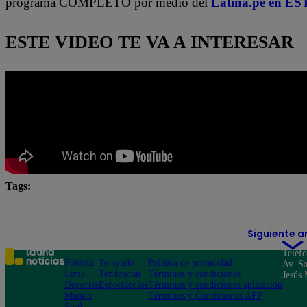
programa COMPLETO por medio del
Latina.pe en ES
ESTE VIDEO TE VA A INTERESAR
Tags:
Arriba Mi Gente
Fernando Díaz
Maju Mantilla
Siguiente a
Teléf
Política
Te ayudo
Política de privacidad
Av. Sa
Lima
Tendencias
Términos y condiciones
Jesús 
Deportes
Espectáculos
Términos y condiciones aplicación
Mundo
Términos y Condiciones APP
Perú