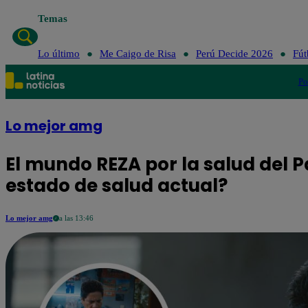
Temas
Lo último
Me Cai
Lo último
Me Caigo de Risa
Perú Decide 2026
Fút
Po
Lo mejor amg
El mundo REZA por la salud del P
estado de salud actual?
Lo mejor amg
a las 13:46