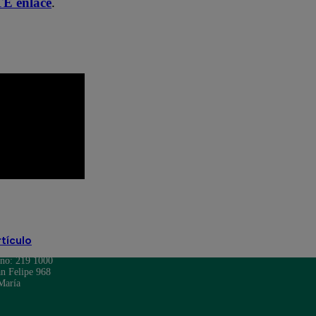
TE enlace
.
Santi Lesmes
rtículo
ono: 219 1000
n Felipe 968
María