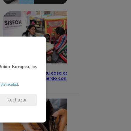
aquí los
detalles
Unión Europea
, tus
Revisa con tu DNI si tu casa califica
como pobre, de acuerdo con el Sisfoh
.
 privacidad
Te ayudo
25 de mayo 2026
Rechazar