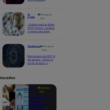
palabras: “Lo voy a
extrañar muchísimo”!
Te
08 de agosto
ayudo
2026
¿Cuánto está el dólar
HOY? Precio, compra
y venta para este
sábado 8 de agosto
Tendencias
08 de agosto
2026
Horóscopo de HOY, 8
de agosto: ¿cómo te
irá en el amor y
trabajo, según la IA?
tacados
Te
26 de mayo
ayudo
2025
Revisa si tienes
deudas
consultando
con tu DNI: