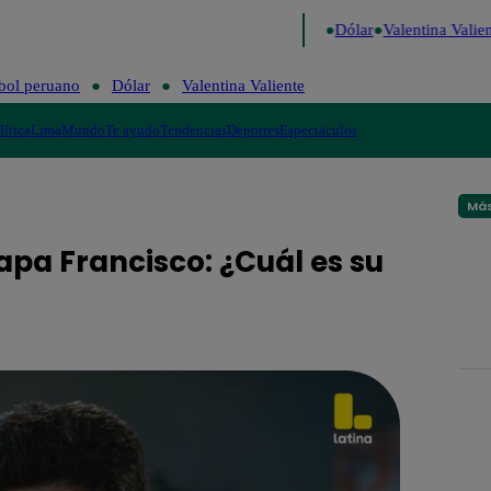
go de Risa
Perú Decide 2026
Fútbol peruano
Dólar
Valentina Valient
bol peruano
Dólar
Valentina Valiente
lítica
Lima
Mundo
Te ayudo
Tendencias
Deportes
Espectáculos
Más
apa Francisco: ¿Cuál es su