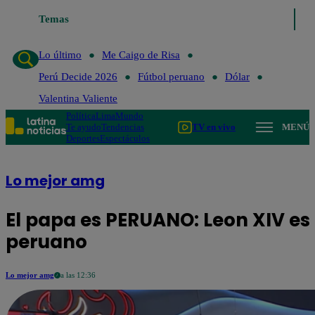
Temas
Lo último
Me Caigo de Risa
Lo último
Me Caigo de Risa
Perú Decide 2026
Fútbol peruano
Dólar
Valentina Valiente
Política
Lima
Mundo
Te ayudo
Tendencias
TV en vivo
MENÚ
Deportes
Espectáculos
Lo mejor amg
El papa es PERUANO: Leon XIV es
peruano
Lo mejor amg
a las 12:36