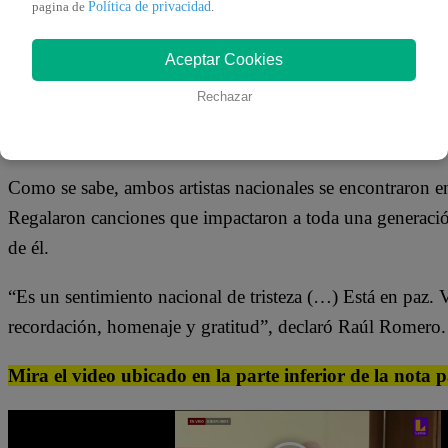
Política de privacidad
29 de diciembre 2023
pagina de
.
Aceptar Cookies
Raúl Romero asistió al velatorio de Pedro Suárez Vértiz en 
Rechazar
pronunció ayer a través de sus redes sociales, se detuvo 
“Arriba Mi Gente”.
Como se sabe, ambos artistas nacionales se encontraron e
Regalaron canciones que impactaron a toda una generación
de él.
“Es un sentimiento nacional de tristeza (…) Está en paz.
recordación, homenaje y gratitud”, declaró Raúl Romero.
Mira el video ubicado en la parte inferior de la nota 