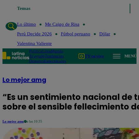
Lo último
Temas
Me Caigo de Risa
Perú Decide 2026
Fútbol peruan
Lo último
Me Caigo de Risa
Perú Decide 2026
Fútbol peruano
Dólar
Valentina Valiente
Política
Lima
Mundo
Te ayudo
Tendencias
TV en vivo
MENÚ
Deportes
Espectáculos
Lo mejor amg
“Es un sentimiento nacional de t
sobre el sensible fellecimiento d
Lo mejor amg
a las 10:35