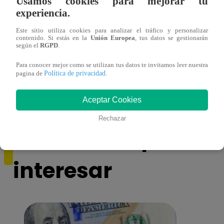
Usamos cookies para mejorar tu
experiencia.
Este sitio utiliza cookies para analizar el tráfico y personalizar
contenido. Si estás en la
Unión Europea
, tus datos se gestionarán
según el
RGPD
.
Asesinan a comerciante ferretero dentro de
Joven
Para conocer mejor como se utilizan tus datos te invitamos leer nuestra
Política de privacidad
pagina de
.
galería en San Juan de Lurigancho
Victo
Aceptar Cookies
Rechazar
También te puede
interesar