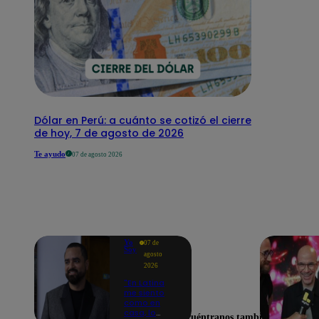
Dólar en Perú: a cuánto se cotizó el cierre
de hoy, 7 de agosto de 2026
Te ayudo
07 de agosto 2026
Yo
07 de
Soy
agosto
2026
"En Latina
me siento
como en
casa, lo
Encuéntranos también en