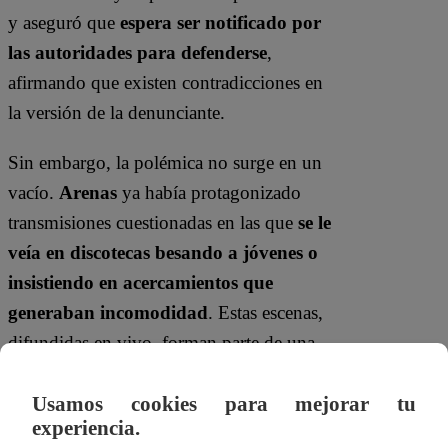
y aseguró que
espera ser notificado por
las autoridades para defenderse
,
afirmando que existen contradicciones en
la versión de la denunciante.
Sin embargo, la polémica no surge en un
vacío.
Arenas
ya había protagonizado
transmisiones cuestionadas en las que
se le
veía en discotecas besando a jóvenes o
insistiendo en acercamientos que
generaban incomodidad
. Estas escenas,
difundidas en vivo, forman parte de una
tendencia que especialistas y conductores
critican por normalizar conductas
Usamos cookies para mejorar tu
experiencia.
inapropiadas.