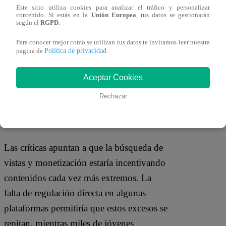
Este sitio utiliza cookies para analizar el tráfico y personalizar
El caso también recuerda
otros episodios
contenido. Si estás en la
Unión Europea
, tus datos se gestionarán
según el
RGPD
.
protagonizados por streamers
Para conocer mejor como se utilizan tus datos te invitamos leer nuestra
peruanos
. Entre ellos, transmisiones con
Política de privacidad
pagina de
.
comentarios ofensivos hacia mujeres,
situaciones peligrosas como prender fuego
Aceptar Cookies
a una persona en una piscina o actitudes
Rechazar
desafiantes ante la autoridad policial
durante intervenciones en la vía pública.
Las críticas apuntan a que la búsqueda de
vistas y monetización estaría incentivando
contenidos cada vez más extremos. La
falta de regulación directa en algunas
plataformas permitiría que estos excesos se
repitan, mientras miles de jóvenes