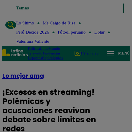
Lo último
Temas
Me Caigo de Risa
Perú Decide 2026
Fútbol perua
Lo último
Me Caigo de Risa
Perú Decide 2026
Fútbol peruano
Dólar
Valentina Valiente
Política
Lima
Mundo
Te ayudo
Tendencias
TV en vivo
MENÚ
Deportes
Espectáculos
Lo mejor amg
¡Excesos en streaming!
Polémicas y
acusaciones reavivan
debate sobre límites en
redes