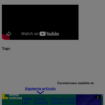
Tags:
#ArribaMiGente
Arriba Mi Gente
Fernando Díaz
Michelle Soifer
Noticias de Hoy
Ricardo Rondón
Santi Lesmes
tendencias
Encuéntranos también en
Siguiente artículo
Teléfono: 219
X
Política
Te ayudo
Política de privacidad
1000
Lima
Tendencias
Términos y condiciones
Av. San