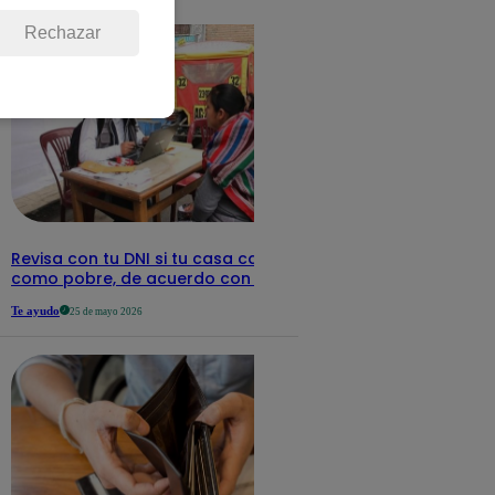
detalles
Rechazar
Revisa con tu DNI si tu casa califica
como pobre, de acuerdo con el Sisfoh
Te ayudo
25 de mayo 2026