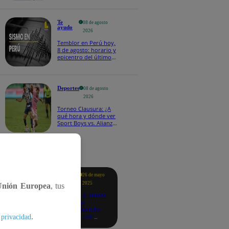
Te
08 de agosto
ayudo
2026
Temblor en Perú hoy,
8 de agosto: horario y
epicentro del último
sismo, según IGP
Deportes
08 de agosto
2026
Torneo Clausura: ¿A
qué hora y dónde ver
Sport Boys vs. Alianza
Lima por la fecha 4?
tacados
Te
26 de mayo
ayudo
2025
Unión Europea
, tus
Revisa si tienes
deudas
consultando
.
con tu DNI:
 privacidad
aquí los