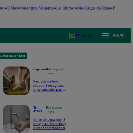
no
Dólar
Valentina Valiente
Lo último
Me Caigo de Risa
Perú Decid
TV en vivo
MENÚ
 vistos ahora
Deportes
08 de agosto
2026
Partidos de hoy,
sábado 8 de agosto:
programación para
ver fútbol EN VIVO
Te
08 de agosto
ayudo
2026
Corte de agua hoy, 8
de agosto: horarios y
distritos afectados sin
el servicio de Sedapal