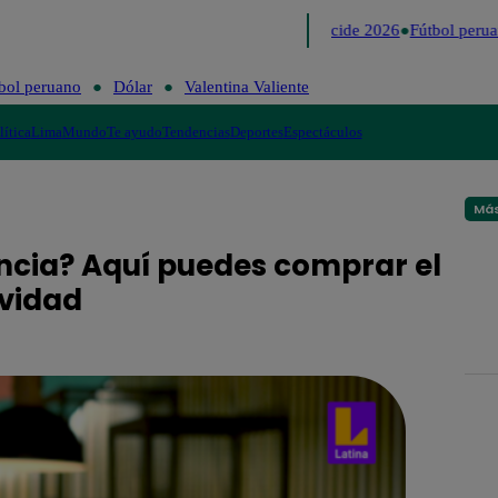
Lo último
Me Caigo de Risa
Perú Decide 2026
Fútbol perua
bol peruano
Dólar
Valentina Valiente
lítica
Lima
Mundo
Te ayudo
Tendencias
Deportes
Espectáculos
Más
ancia? Aquí puedes comprar el
avidad