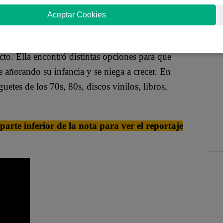
el regalo perfecto para esa persona especial. Si te
Aceptar Cookies
onseguirlos para que no dejes pasar esta gran
cto. Ella encontró distintas opciones para que
e añorando su infancia y se niega a crecer. En
etes de los 70s, 80s, discos vinilos, libros,
arte inferior de la nota para ver el reportaje