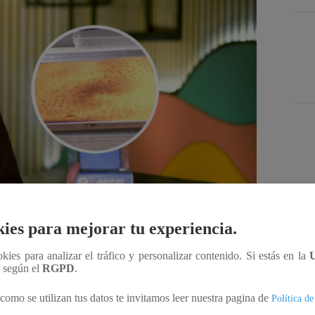
Des
ies para mejorar tu experiencia.
ookies para analizar el tráfico y personalizar contenido. Si estás en la
Compartir
n según el
RGPD
.
como se utilizan tus datos te invitamos leer nuestra pagina de
Política de