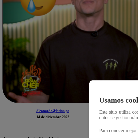
Usamos cook
dleonardo@latina.pe
Este sitio utiliza c
14 de diciembre 2023
datos se gestionará
Para conocer mejor 