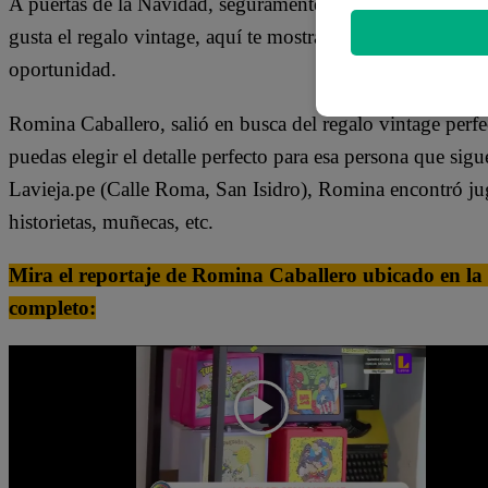
A puertas de la Navidad, seguramente aún sigues buscando 
gusta el regalo vintage, aquí te mostramos dónde puedes c
oportunidad.
Romina Caballero, salió en busca del regalo vintage perfe
puedas elegir el detalle perfecto para esa persona que sigu
Lavieja.pe (Calle Roma, San Isidro), Romina encontró jugu
historietas, muñecas, etc.
Mira el reportaje de Romina Caballero ubicado en la p
completo: