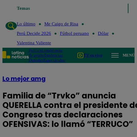
Temas
Lo último
Me Caigo de Risa
Perú Decide 2026
Fútbol p
Lo último
Me Caigo de Risa
Perú Decide 2026
Fútbol peruano
Dólar
Valentina Valiente
Política
Lima
Mundo
Te ayudo
Tendencias
TV en vivo
MENÚ
Deportes
Espectáculos
Lo mejor amg
Familia de “Trvko” anuncia
QUERELLA contra el presidente d
Congreso tras declaraciones
OFENSIVAS: lo llamó “TERRUCO”