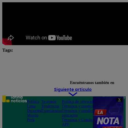
Tags:
#ArribaMiGente
Arriba Mi Gente
Fernando Dí
Latina Televisión
latina tv
Noticias de Hoy
Santi Lesmes
tendencias
Encuéntranos también en
Siguiente artículo
Teléfono: 219
X
Política
Te ayudo
Política de privacidad
1000
Lima
Tendencias
Términos y condiciones
Av. San
Deportes
Espectáculos
Términos y condiciones
Felipe 968
Mundo
aplicación
Jesús María
Perú
Términos y Condiciones
APP