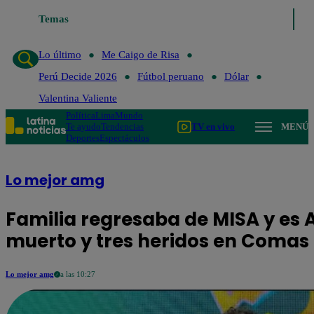
Temas
Lo último
Me 
Lo último
Me Caigo de Risa
Perú Decide 2026
Fútbol peruano
Dólar
Valentina Valiente
Política
Lima
Mundo
Te ayudo
Tendencias
TV en vivo
MENÚ
Deportes
Espectáculos
Lo mejor amg
Familia regresaba de MISA y es
muerto y tres heridos en Comas
Lo mejor amg
a las 10:27