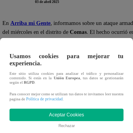
03 de abril 2025
En
Arriba mi Gente
, informamos sobre un ataque armado
del miércoles en el distrito de
Comas
. El hecho ocurrió e
cuando
dos sicarios
a bordo de una motocicleta intercep
contra sus ocupantes.
Usamos cookies para mejorar tu
experiencia.
El vehículo transportaba a una
familia
que regresaba de 
perdió la vida en el acto
, mientras que los heridos,
una 
Este sitio utiliza cookies para analizar el tráfico y personalizar
contenido. Si estás en la
Unión Europea
, tus datos se gestionarán
trasladados de emergencia al
Hospital Sergio Bernales d
según el
RGPD
.
menor de edad habría recibido un disparo cerca de la
Para conocer mejor como se utilizan tus datos te invitamos leer nuestra
Política de privacidad
pagina de
.
El periodista
Fernando Díaz
informó:
“Los integrantes 
cruce de la avenida San Felipe y Lima”
y agregó que
Aceptar Cookies
inseguridad y delincuencia”
.
Rechazar