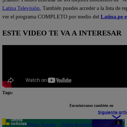
Latina Televisión.
También puedes acceder a la lista de r
ver el programa COMPLETO por medio del
Latina.pe 
ESTE VIDEO TE VA A INTERESAR
Tags:
Arriba Mi Gente
Fernando Díaz
Maju Mantilla
Encuéntranos también en
Siguiente artí
Teléfono: 219
X
Política
Te ayudo
Política de privacidad
1000