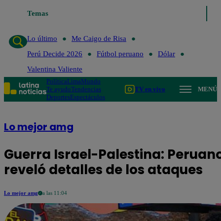
e Caigo de Risa
Temas
Perú Decide 2026
Fútbol peruano
Dólar
Valentina V
Lo último
Me Caigo de Risa
Perú Decide 2026
Fútbol peruano
Dólar
Valentina Valiente
Política
Lima
Mundo
Te ayudo
Tendencias
TV en vivo
MENÚ
Deportes
Espectáculos
Lo mejor amg
Guerra Israel-Palestina: Peruano
reveló detalles de los ataques
Lo mejor amg
a las 11:04