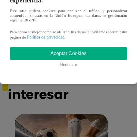
experiencia.
Este sitio utiliza cookies para analizar el tráfico y personalizar
contenido. Si estás en la
Unión Europea
, tus datos se gestionarán
según el
RGPD
.
Asesinan a comerciante ferretero dentro de
Joven
Para conocer mejor como se utilizan tus datos te invitamos leer nuestra
galería en San Juan de Lurigancho
Victo
Política de privacidad
pagina de
.
Aceptar Cookies
Rechazar
También te puede
interesar