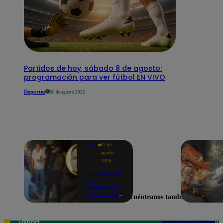
Partidos de hoy, sábado 8 de agosto:
programación para ver fútbol EN VIVO
Deportes
08 de agosto 2026
Perú
07 de
agosto
2026
Giro en caso
de
empresario
secuestrado
Encuéntranos también en
y asesinado:
Habría sido
un ajuste de
cuentas
Teléfono: 219