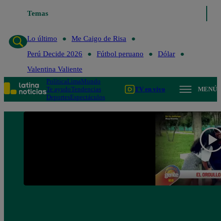
Temas
Lo último
Me Caigo de Risa
Perú Decide 2026
Lo último
Me Caigo de Risa
Perú Decide 2026
Fútbol peruano
Dólar
Valentina Valiente
Política
Lima
Mundo
Te ayudo
Tendencias
TV en vivo
MENÚ
Deportes
Espectáculos