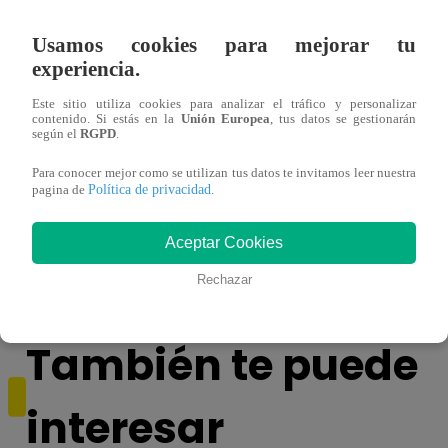
Usamos cookies para mejorar tu
experiencia.
Este sitio utiliza cookies para analizar el tráfico y personalizar
contenido. Si estás en la
Unión Europea
, tus datos se gestionarán
según el
RGPD
.
Para conocer mejor como se utilizan tus datos te invitamos leer nuestra
Política de privacidad
pagina de
.
Asesinan a comerciante ferretero dentro de
Joven
galería en San Juan de Lurigancho
Victo
Aceptar Cookies
Rechazar
También te puede
interesar