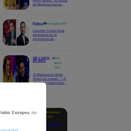
dicen tango?": El chiste
de Machuca que la
hizo reaccionar así en
Me caigo de risa
Política
06 de agosto 2026
Canciller Carlos Espá
participirá en la
ceremonia de
posesión presidencial
de Abelardo de la
Espriella en Colombia
ME CAIGO
06 de
DE RISA
agosto
2026
"A Machuca le dicen
'Árbol sin ramas'...": El
chiste de Yiddá Eslava
que hizo explotar de
risa a todos
tacados
Unión Europea
, tus
Te
26 de mayo
ayudo
2025
Revisa si tienes
deudas
.
 privacidad