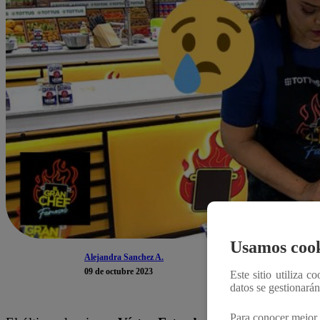
Usamos cook
Alejandra Sanchez A.
09 de octubre 2023
Este sitio utiliza c
datos se gestionará
Para conocer mejor 