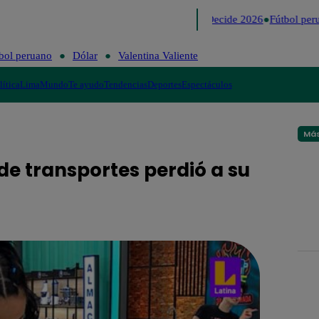
Lo último
Me Caigo de Risa
Perú Decide 2026
Fútbol peru
bol peruano
Dólar
Valentina Valiente
lítica
Lima
Mundo
Te ayudo
Tendencias
Deportes
Espectáculos
Más
 transportes perdió a su