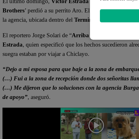
El último domingo,
Víctor Estrada
denunció a través de 
Brothers
’ perdió a su perrito Aro. El animal se habría es
la agencia, ubicada dentro del
Terminal Terrestre de Pl
El reportero Jorge Solari de “
Arriba mi Gente
” llegó ha
Estrada
, quien especificó que los hechos sucedieron alr
suegra estaban por viajar a Chiclayo.
“Dejo a mi esposa para que baje a la zona de embarque
(…) Fui a la zona de recepción donde dos señoritas lla
(…) Me dijeron que lo soluciones con la agencia Burga
de apoyo”
, aseguró.