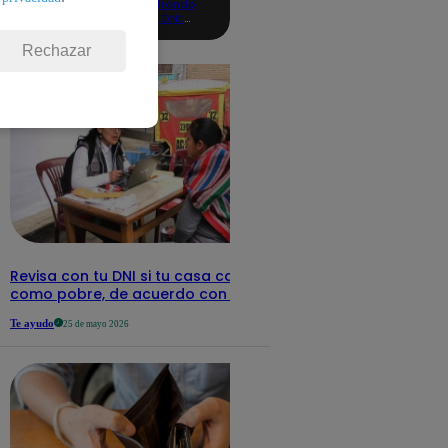
consultando
con tu DNI:
aquí los
detalles
Rechazar
Revisa con tu DNI si tu casa califica
como pobre, de acuerdo con el Sisfoh
Te ayudo
25 de mayo 2026