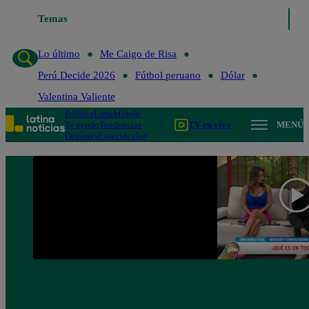
Temas
Lo último
Me Caigo de Risa
Perú
Lo último
Me Caigo de Risa
Perú Decide 2026
Fútbol peruano
Dólar
Valentina Valiente
Política
Lima
Mundo
Te ayudo
Tendencias
TV en vivo
MENÚ
Deportes
Espectáculos