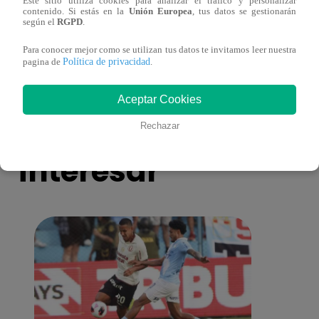
Este sitio utiliza cookies para analizar el tráfico y personalizar
contenido. Si estás en la
Unión Europea
, tus datos se gestionarán
Asesinan a comerciante ferretero dentro de
Joven
según el
RGPD
.
galería en San Juan de Lurigancho
Victo
Para conocer mejor como se utilizan tus datos te invitamos leer nuestra
Política de privacidad
pagina de
.
Aceptar Cookies
También te puede
Rechazar
interesar