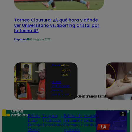
Torneo Clausura: ¿A qué hora y dónde
ver Universitario vs. Sporting Cristal por
la fecha 4?
Deportes
07 de agosto 2026
Mundo
07 de
agosto
2026
Nueve
influencers
fueron
asesinados
Encuéntranos también en
por la
guerra
interna en
el Cártel de
Teléfono: 219
X
Sinaloa
Política
Te ayudo
Política de privacidad
1000
Lima
Tendencias
Términos y condiciones
Av. San
Deportes
Espectáculos
Términos y condiciones
Felipe 968
Mundo
aplicación
Jesús María