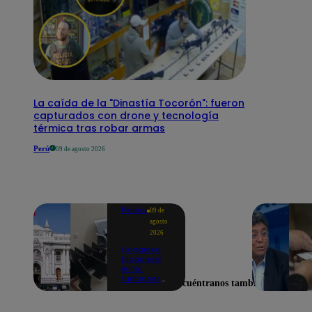
La caída de la "Dinastía Tocorón": fueron
capturados con drone y tecnología
térmica tras robar armas
Perú
09 de agosto 2026
Política
09 de
agosto
2026
Congreso
bicameral
inicia
funciones
Encuéntranos también en
en medio de
denuncias
por oficinas