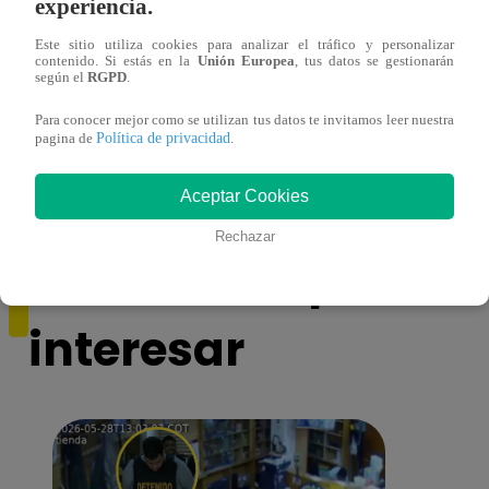
experiencia.
Este sitio utiliza cookies para analizar el tráfico y personalizar
contenido. Si estás en la
Unión Europea
, tus datos se gestionarán
según el
RGPD
.
Asesinan a comerciante ferretero dentro de
Joven
Para conocer mejor como se utilizan tus datos te invitamos leer nuestra
Política de privacidad
pagina de
.
galería en San Juan de Lurigancho
Victo
Aceptar Cookies
Rechazar
También te puede
interesar