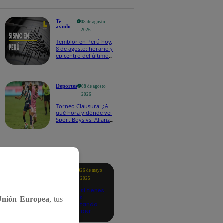
Te
08 de agosto
ayudo
2026
Temblor en Perú hoy,
8 de agosto: horario y
epicentro del último
sismo, según IGP
Deportes
08 de agosto
2026
Torneo Clausura: ¿A
qué hora y dónde ver
Sport Boys vs. Alianza
Lima por la fecha 4?
tacados
Te
26 de mayo
ayudo
2025
Revisa si tienes
deudas
Unión Europea
, tus
consultando
con tu DNI:
aquí los