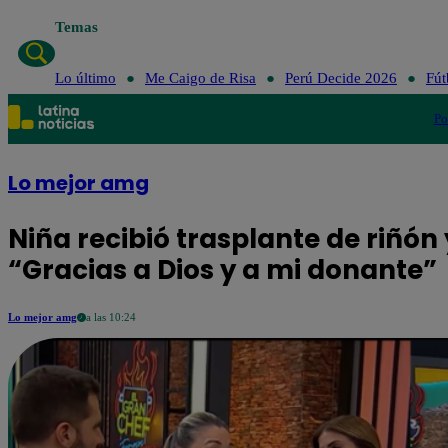
Temas
Lo último
Me Caigo de Risa
Perú Decid
Lo último
Me Caigo de Risa
Perú Decide 2026
Fút
Po
Lo mejor amg
Niña recibió trasplante de riñón
“Gracias a Dios y a mi donante”
Lo mejor amg
a las 10:24