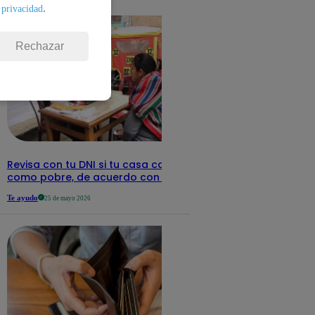
detalles
.
 privacidad
Rechazar
Revisa con tu DNI si tu casa califica
como pobre, de acuerdo con el Sisfoh
Te ayudo
25 de mayo 2026