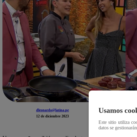
Usamos cook
dleonardo@latina.pe
12 de diciembre 2023
Este sitio utiliza c
datos se gestionará