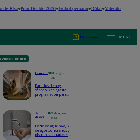
 de Risa
Perú Decide 2026
Fútbol peruano
Dólar
Valentina Valiente
TV en vivo
MENÚ
 vistos ahora
Deportes
08 de agosto
2026
Partidos de hoy,
sábado 8 de agosto:
programación para
ver fútbol EN VIVO
Te
08 de agosto
ayudo
2026
Corte de agua hoy, 8
de agosto: horarios y
distritos afectados sin
el servicio de Sedapal