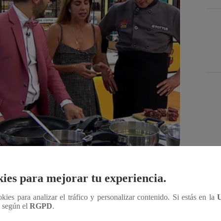
Des
ies para mejorar tu experiencia.
Compartir
ookies para analizar el tráfico y personalizar contenido. Si estás en la
n según el
RGPD
.