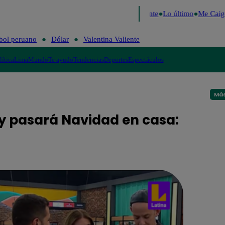
e 2026
Fútbol peruano
Dólar
Valentina Valiente
Lo último
Me Caigo
bol peruano
Dólar
Valentina Valiente
lítica
Lima
Mundo
Te ayudo
Tendencias
Deportes
Espectáculos
Más
 y pasará Navidad en casa: