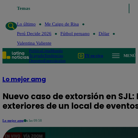
Temas
Lo último
Me Caigo de
Lo último
Me Caigo de Risa
Perú Decide 2026
Fútbol peruano
Dólar
Valentina Valiente
Política
Lima
Mundo
Te ayudo
Tendencias
TV en vivo
MENÚ
Deportes
Espectáculos
Lo mejor amg
Nuevo caso de extorsión en SJL:
exteriores de un local de evento
Lo mejor amg
a las 09:58