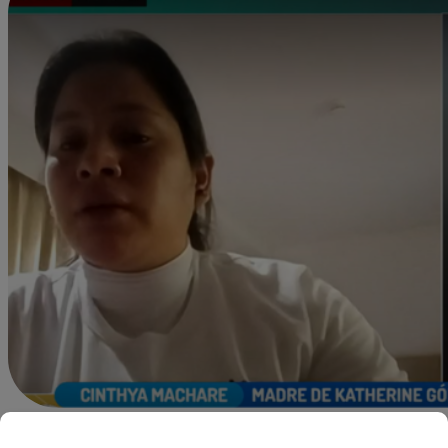
dleonardo@latina.pe