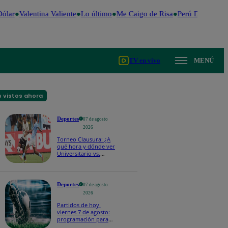
ólar
Valentina Valiente
Lo último
Me Caigo de Risa
Perú Decide 202
TV en vivo
MENÚ
 vistos ahora
Deportes
07 de agosto
2026
Torneo Clausura: ¿A
qué hora y dónde ver
Universitario vs.
Sporting Cristal por la
fecha 4?
Deportes
07 de agosto
2026
Partidos de hoy,
viernes 7 de agosto:
programación para
ver fútbol EN VIVO