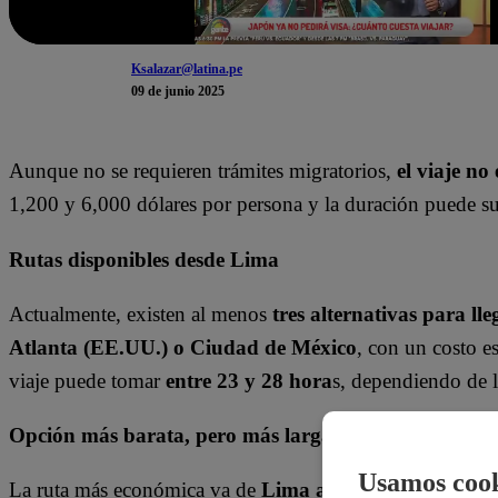
Ksalazar@latina.pe
09 de junio 2025
Aunque no se requieren trámites migratorios,
el viaje no
1,200 y 6,000 dólares por persona y la duración puede su
Rutas disponibles desde Lima
Actualmente, existen al menos
tres alternativas para l
Atlanta (EE.UU.) o Ciudad de México
, con un costo e
viaje puede tomar
entre 23 y 28 hora
s, dependiendo de l
Opción más barata, pero más larga
Usamos cook
La ruta más económica va de
Lima a París, luego a Ám