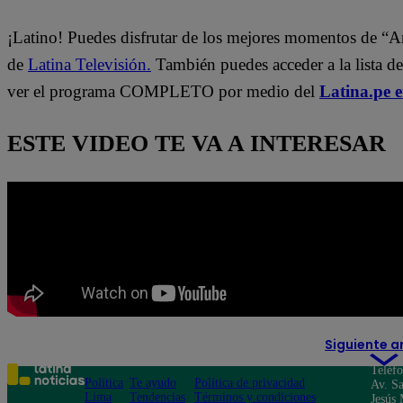
¡Latino! Puedes disfrutar de los mejores momentos de “A
de
Latina Televisión.
También puedes acceder a la lista d
ver el programa COMPLETO por medio del
Latina.pe 
ESTE VIDEO TE VA A INTERESAR
Siguiente a
Teléf
Política
Te ayudo
Política de privacidad
Av. Sa
Lima
Tendencias
Términos y condiciones
Jesús 