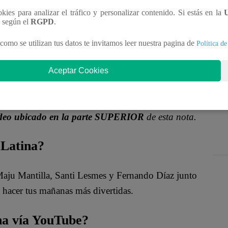
e durar
entre 36 y 47 horas
, considerando escalas y
ookies para analizar el tráfico y personalizar contenido. Si estás en la
n según el
RGPD
.
como se utilizan tus datos te invitamos leer nuestra pagina de
Política de
Aceptar Cookies
cambio de moneda y el gasto total por persona puede
 aerolíneas y servicios incluidos.
video ubicado en la parte SUPERIOR
de esta nota.
 Latina?
 Maju Mantilla, Santi Lesmes y Fernando Díaz junto
 hacer tus mañanas más divertidas.
na vía YouTube?