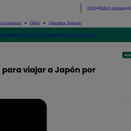
Lo último
Me Caigo de Risa
Perú Decide 2026
Fútbol peruano
D
bol peruano
Dólar
Valentina Valiente
lítica
Lima
Mundo
Te ayudo
Tendencias
Deportes
Espectáculos
Más
 para viajar a Japón por