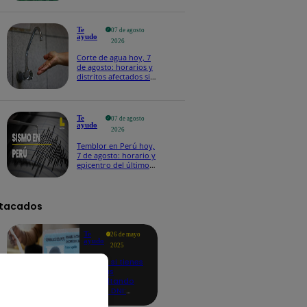
Te
07 de agosto
ayudo
2026
Corte de agua hoy, 7
de agosto: horarios y
distritos afectados sin
el servicio de Sedapal
Te
07 de agosto
ayudo
2026
Temblor en Perú hoy,
7 de agosto: horario y
epicentro del último
sismo, según IGP
tacados
Te
26 de mayo
ayudo
2025
Revisa si tienes
deudas
consultando
con tu DNI:
aquí los