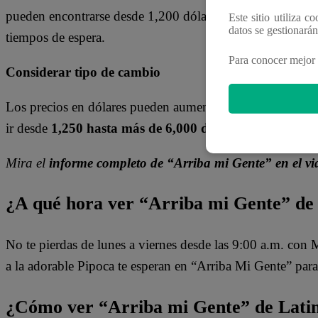
pueden encontrarse desde 1,200 dólares, el trayecto pued
Este sitio utiliza c
datos se gestionará
tiempos de espera.
Para conocer mejor 
Considerar tipo de cambio
Los precios en dólares pueden aumentar al considerar el 
ir desde
1,250 hasta más de 6,000 dólares,
según fechas,
Mira el
informe completo de “Arriba mi Gente” en el 
¿A qué hora ver “Arriba mi Gente” de
No te pierdas de lunes a viernes desde las 9:00 a.m. con
a la adorable Pipoca te esperan en “Arriba Mi Gente” para
¿Cómo ver “Arriba mi Gente” de Lati