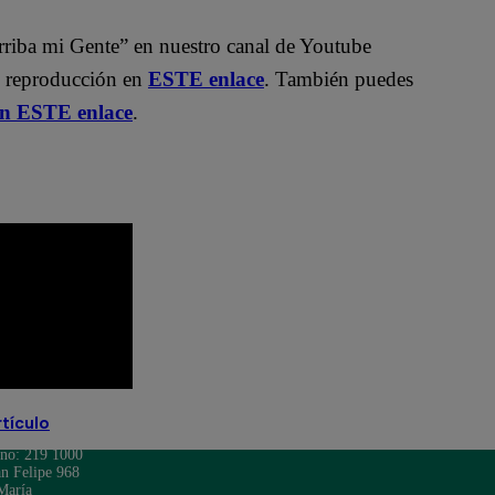
rriba mi Gente” en nuestro canal de Youtube
e reproducción en
ESTE enlace
. También puedes
en ESTE enlace
.
rtículo
ono: 219 1000
n Felipe 968
María