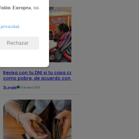
detalles
Unión Europea
, tus
.
 privacidad
Rechazar
Revisa con tu DNI si tu casa califica
como pobre, de acuerdo con el Sisfoh
Te ayudo
25 de mayo 2026