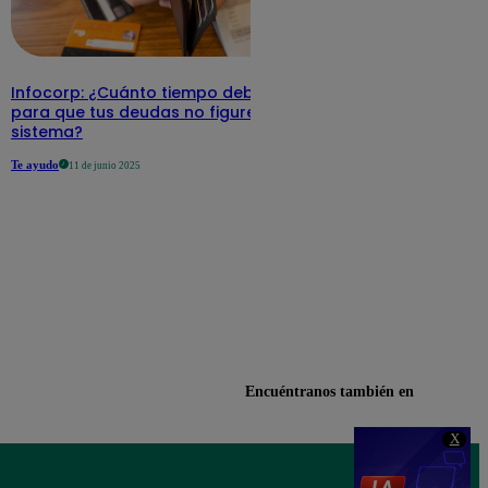
Infocorp: ¿Cuánto tiempo debe pasar
para que tus deudas no figuren en su
sistema?
Te ayudo
11 de junio 2025
Encuéntranos también en
X