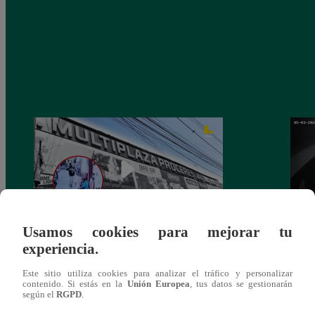
Usamos cookies para mejorar tu
experiencia.
Asesinan a comerciante ferretero dentro de
Joven
galería en San Juan de Lurigancho
Victo
Este sitio utiliza cookies para analizar el tráfico y personalizar
contenido. Si estás en la
Unión Europea
, tus datos se gestionarán
según el
RGPD
.