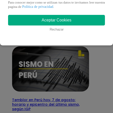
Para conocer mejor como se utilizan tus datos te invitamos leer nuestra
Política de privacidad
pagina de
.
También te puede
Aceptar Cookies
interesar
Rechazar
Temblor en Perú hoy, 7 de agosto:
horario y epicentro del último sismo,
según IGP