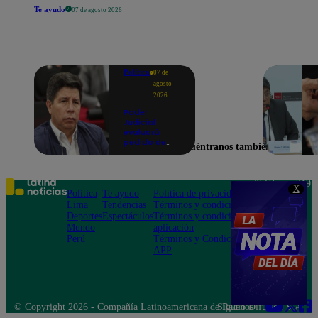
Te ayudo
07 de agosto 2026
Política
07 de
agosto
2026
Poder
Judicial
evaluará
pedido de
Encuéntranos también en
excarcelación
y nulidad de
condena de
Pedro
Teléfono: 219
X
Castillo
Política
Te ayudo
Política de privacidad
1000
Lima
Tendencias
Términos y condiciones
Av. San
Deportes
Espectáculos
Términos y condiciones
Felipe 968
Mundo
aplicación
Jesús María
Perú
Términos y Condiciones
APP
© Copyright 2026 - Compañía Latinoamericana de Radio Difusión S.A.
Síguenos