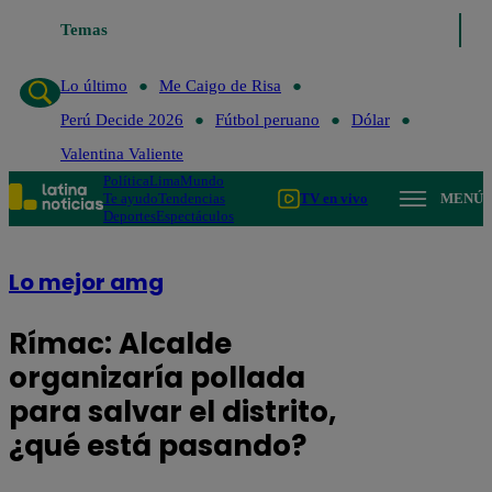
Temas
Lo último
Me Caigo de Risa
Lo último
Me Caigo de Risa
Perú Decide 2026
Fútbol peruano
Dólar
Valentina Valiente
Política
Lima
Mundo
Te ayudo
Tendencias
TV en vivo
MENÚ
Deportes
Espectáculos
Lo mejor amg
Rímac: Alcalde
organizaría pollada
para salvar el distrito,
¿qué está pasando?