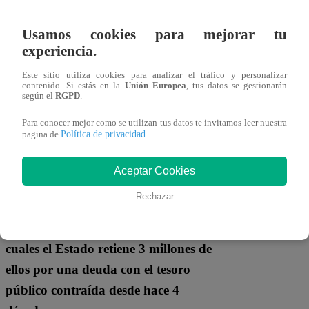
36 millones,
es decir el distrito
tiene un
déficit anual de 6 millones.
Usamos cookies para mejorar tu
experiencia.
Este sitio utiliza cookies para analizar el tráfico y personalizar
contenido. Si estás en la
Unión Europea
, tus datos se gestionarán
según el
RGPD
.
Para conocer mejor como se utilizan tus datos te invitamos leer nuestra
Política de privacidad
pagina de
.
Aceptar Cookies
El presupuesto asignado por el Gobierno
Rechazar
tampoco es suficiente.
El Rímac sólo
recibe 10 millones de soles, de los
cuales el Estado retiene 3 millones de
ellos por una deuda con el tesoro
público contraída desde hace 4