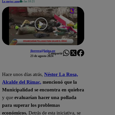
Lo mejor amg
a las 10:21
jherrera@latina.pe
Compartir
23 de agosto 2024
Hace unos días atrás,
Néstor La Rosa,
Alcalde del Rímac,
mencionó que la
Municipalidad se encuentra en quiebra
y que
evaluarían hacer una pollada
para superar los problemas
económicos.
Detrás de esta iniciativa, se