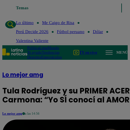
Temas
Lo último
Me Caigo de Risa
Perú Decide 2026
Fútbol 
Lo último
Me Caigo de Risa
Perú Decide 2026
Fútbol peruano
Dólar
Valentina Valiente
Política
Lima
Mundo
Te ayudo
Tendencias
TV en vivo
MENÚ
Deportes
Espectáculos
Lo mejor amg
Tula Rodríguez y su PRIMER ACE
Carmona: “Yo SÍ conocí al AMOR
Lo mejor amg
a las 14:56