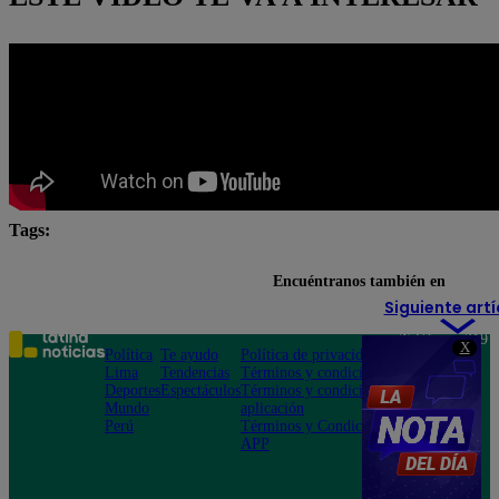
Tags:
Arriba Mi Gente
Fernando Díaz
Maju Mantilla
Encuéntranos también en
Siguiente artí
Teléfono: 219
X
Política
Te ayudo
Política de privacidad
1000
Lima
Tendencias
Términos y condiciones
Av. San
Deportes
Espectáculos
Términos y condiciones
Felipe 968
Mundo
aplicación
Jesús María
Perú
Términos y Condiciones
APP