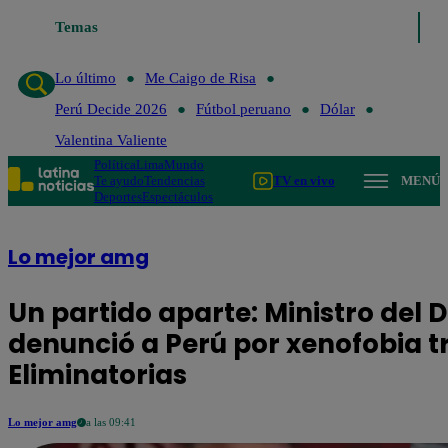
Temas
Lo último
Me Caigo de Risa
Perú Decide 2026
Fútbo
Lo último
Me Caigo de Risa
Perú Decide 2026
Fútbol peruano
Dólar
Valentina Valiente
Política
Lima
Mundo
Te ayudo
Tendencias
TV en vivo
MENÚ
Deportes
Espectáculos
Lo mejor amg
Un partido aparte: Ministro del
denunció a Perú por xenofobia t
Eliminatorias
Lo mejor amg
a las 09:41