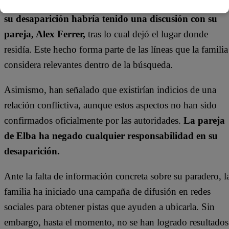
De acuerdo con el testimonio de su entorno,
días antes d
su desaparición habría tenido una discusión con su
pareja,
Alex Ferrer
,
tras lo cual dejó el lugar donde
residía. Este hecho forma parte de las líneas que la familia
considera relevantes dentro de la búsqueda.
Asimismo, han señalado que existirían indicios de una
relación conflictiva, aunque estos aspectos no han sido
confirmados oficialmente por las autoridades.
La pareja
de Elba ha negado cualquier responsabilidad en su
desaparición.
Ante la falta de información concreta sobre su paradero, l
familia ha iniciado una campaña de difusión en redes
sociales para obtener pistas que ayuden a ubicarla. Sin
embargo, hasta el momento, no se han logrado resultados