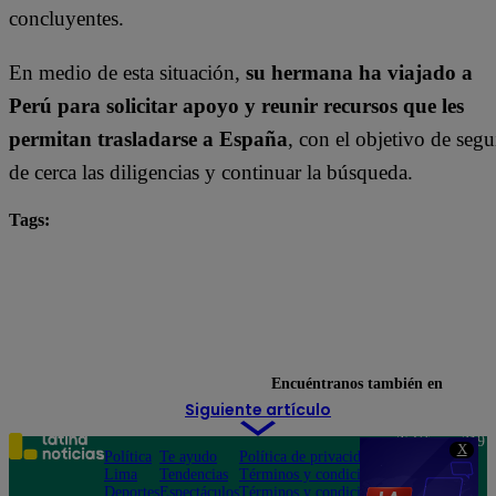
concluyentes.
En medio de esta situación,
su hermana ha viajado a
Perú para solicitar apoyo y reunir recursos que les
permitan trasladarse a España
, con el objetivo de segu
de cerca las diligencias y continuar la búsqueda.
Tags:
#ArribaMiGente
Arriba Mi Gente
Fernando Díaz
Michelle Soifer
Noticias de Hoy
Ricardo Rondón
Santi Lesmes
tendencias
Encuéntranos también en
Siguiente artículo
Teléfono: 219
X
Política
Te ayudo
Política de privacidad
1000
Lima
Tendencias
Términos y condiciones
Av. San
Deportes
Espectáculos
Términos y condiciones
Felipe 968