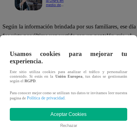
la ONPE en
medio de
cuestionamientos
al proceso
electoral!
Según la información brindada por sus familiares, ese día
fue vista por última vez vestida con un pantalón gris, el
cabello recogido y llevando consigo su celular, una carter
Usamos cookies para mejorar tu
y una maleta.
Desde entonces, no se ha vuelto a
experiencia.
comunicar, a pesar de que mantenía contacto diario
con sus hijos.
Este sitio utiliza cookies para analizar el tráfico y personalizar
contenido. Si estás en la
Unión Europea
, tus datos se gestionarán
según el
RGPD
.
Elba, madre de tres menores, es la mayor de tres hermana
Para conocer mejor como se utilizan tus datos te invitamos leer nuestra
Nació en Pacasmayo y emigró con su familia a Chile,
Política de privacidad
pagina de
.
donde residió durante más de dos décadas. En 2024
decidió trasladarse a España, en la provincia de
Castellón
,
Aceptar Cookies
donde trabajaba como administradora.
Rechazar