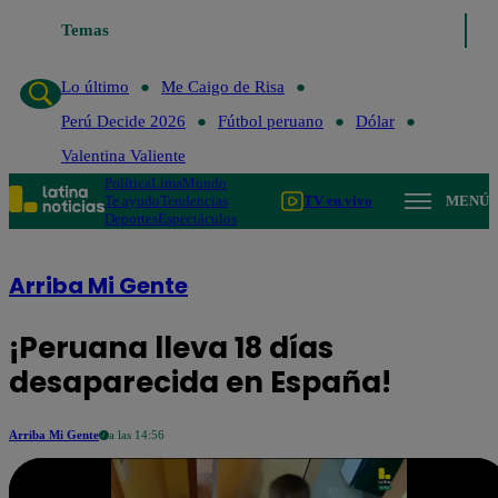
Temas
Lo último
Me Caigo de 
Lo último
Me Caigo de Risa
Perú Decide 2026
Fútbol peruano
Dólar
Valentina Valiente
Política
Lima
Mundo
Te ayudo
Tendencias
TV en vivo
MENÚ
Deportes
Espectáculos
Arriba Mi Gente
¡Peruana lleva 18 días
desaparecida en España!
Arriba Mi Gente
a las 14:56