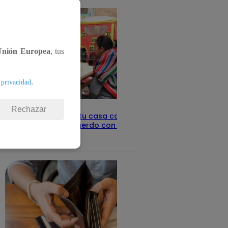
Unión Europea
, tus
.
 privacidad
Rechazar
Revisa con tu DNI si tu casa califica
como pobre, de acuerdo con el Sisfoh
Te ayudo
25 de mayo 2026