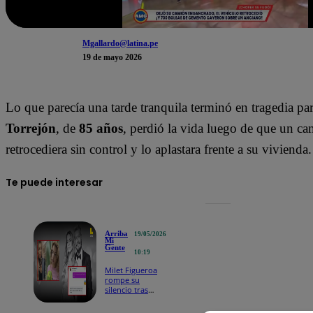
Mgallardo@latina.pe
19 de mayo 2026
Lo que parecía una tarde tranquila terminó en tragedia par
Torrejón
, de
85 años
, perdió la vida luego de que un c
retrocediera sin control y lo aplastara frente a su vivienda.
Te puede interesar
Arriba
19/05/2026
Mi
Gente
10:19
Milet Figueroa
rompe su
silencio tras
ataques en
Argentina: “Lo