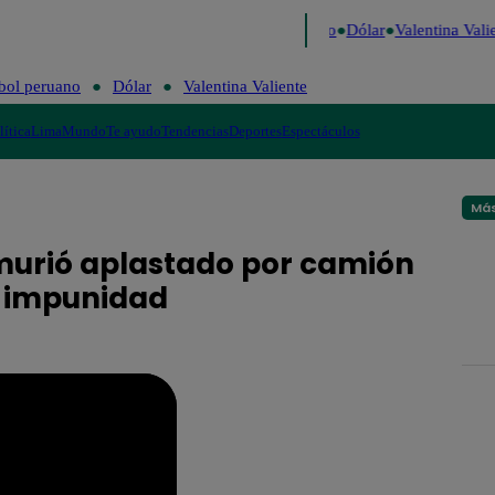
igo de Risa
Perú Decide 2026
Fútbol peruano
Dólar
Valentina Valie
bol peruano
Dólar
Valentina Valiente
lítica
Lima
Mundo
Te ayudo
Tendencias
Deportes
Espectáculos
Más
 murió aplastado por camión
a impunidad