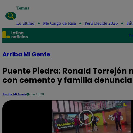
Temas
Lo último
Me Ca
Lo último
Me Caigo de Risa
Perú Decide 2026
Fút
Po
Arriba Mi Gente
Puente Piedra: Ronald Torrejón
con cemento y familia denunci
Arriba Mi Gente
a las 10:28