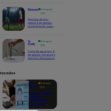
Deportes
06 de agosto
2026
Partidos de hoy,
jueves 6 de agosto:
programación para
ver fútbol EN VIVO
Te
06 de agosto
ayudo
2026
Corte de agua hoy, 6
de agosto: horarios y
distritos afectados sin
el servicio de Sedapal
tacados
Te
26 de mayo
ayudo
2025
Revisa si tienes
deudas
consultando
con tu DNI:
aquí los
detalles