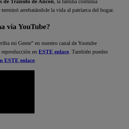
es de Tránsito de Ancón
, la familia continúa
erminó arrebatándole la vida al patriarca del hogar.
na vía YouTube?
rriba mi Gente” en nuestro canal de Youtube
e reproducción en
ESTE enlace
. También puedes
en ESTE enlace
.