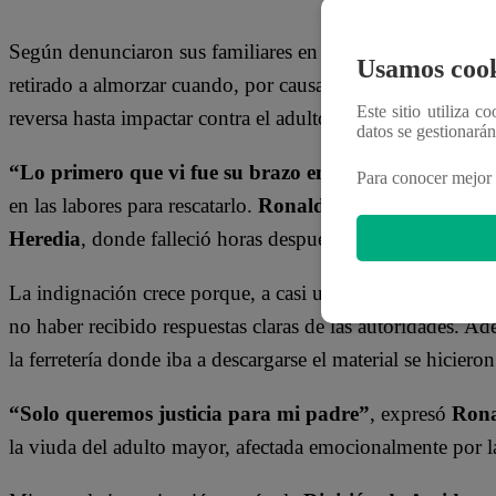
verán por el
área legal”
Según denunciaron sus familiares en
Arriba Mi Gente
, 
Usamos cook
retirado a almorzar cuando, por causas aún bajo investig
Este sitio utiliza c
reversa hasta impactar contra el adulto mayor.
datos se gestionará
“Lo primero que vi fue su brazo entre los sacos de c
Para conocer mejor 
en las labores para rescatarlo.
Ronald
fue trasladado al
ho
Heredia
, donde falleció horas después.
La indignación crece porque, a casi una semana del accide
no haber recibido respuestas claras de las autoridades. A
la ferretería donde iba a descargarse el material se hiciero
“Solo queremos justicia para mi padre”
, expresó
Rona
la viuda del adulto mayor, afectada emocionalmente por la