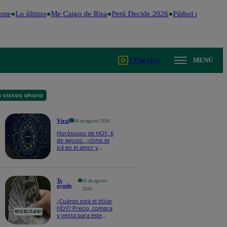
nte
Lo último
Me Caigo de Risa
Perú Decide 2026
Fútbol peruano
D
TV en vivo
MENÚ
 vistos ahora
Viral
06 de agosto 2026
Horóscopo de HOY, 6
de agosto: ¿cómo te
irá en el amor y
trabajo, según la IA?
Te
06 de agosto
ayudo
2026
¿Cuánto está el dólar
HOY? Precio, compra
y venta para este
jueves 6 de agosto