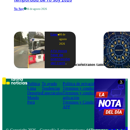
temporada de Yo Soy 2026
Yo Soy
06 de agosto 2026
Lima
06 de
agosto
2026
ATU inicia
fase de
orientación
del carril
Encuéntranos también en
exclusivo
para el
Corredor
Azul en la
Teléfono: 219
X
av.
Política
Te ayudo
Política de privacidad
1000
Arequipa |
Lima
Tendencias
Términos y condiciones
Av. San
VIDEO
Deportes
Espectáculos
Términos y condiciones
Felipe 968
Mundo
aplicación
Jesús María
Perú
Términos y Condiciones
APP